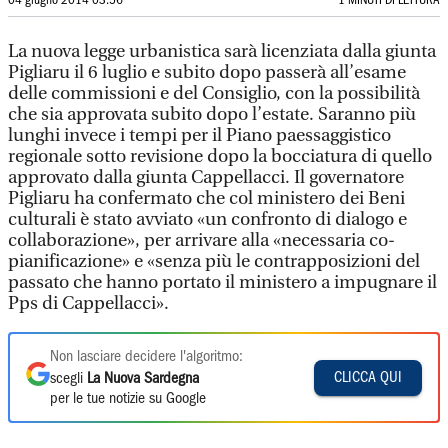
04 giugno 2014 03:56
1 MINUTI DI LETTURA
La nuova legge urbanistica sarà licenziata dalla giunta
Pigliaru il 6 luglio e subito dopo passerà all’esame
delle commissioni e del Consiglio, con la possibilità
che sia approvata subito dopo l’estate. Saranno più
lunghi invece i tempi per il Piano paessaggistico
regionale sotto revisione dopo la bocciatura di quello
approvato dalla giunta Cappellacci. Il governatore
Pigliaru ha confermato che col ministero dei Beni
culturali è stato avviato «un confronto di dialogo e
collaborazione», per arrivare alla «necessaria co-
pianificazione» e «senza più le contrapposizioni del
passato che hanno portato il ministero a impugnare il
Pps di Cappellacci».
Non lasciare decidere l'algoritmo:
CLICCA QUI
scegli
La Nuova Sardegna
per le tue notizie su Google