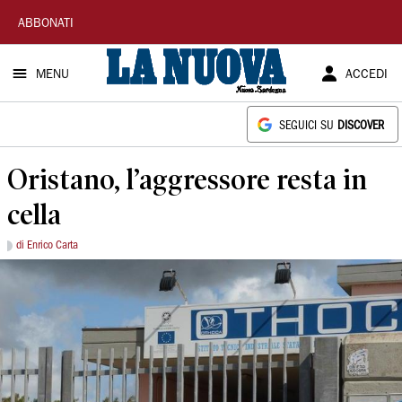
La
ABBONATI
Nuova
MENU
ACCEDI
Sardegna
SEGUICI SU
DISCOVER
Oristano, l’aggressore resta in
cella
di Enrico Carta