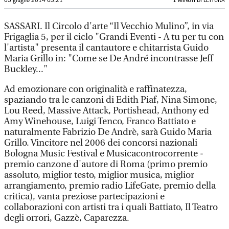
05 giugno 2014 03:21
1 MINUTI DI LETTURA
SASSARI. Il Circolo d'arte “Il Vecchio Mulino”, in via
Frigaglia 5, per il ciclo "Grandi Eventi - A tu per tu con
l'artista" presenta il cantautore e chitarrista Guido
Maria Grillo in: "Come se De André incontrasse Jeff
Buckley..."
Ad emozionare con originalità e raffinatezza,
spaziando tra le canzoni di Edith Piaf, Nina Simone,
Lou Reed, Massive Attack, Portishead, Anthony ed
Amy Winehouse, Luigi Tenco, Franco Battiato e
naturalmente Fabrizio De Andrè, sarà Guido Maria
Grillo. Vincitore nel 2006 dei concorsi nazionali
Bologna Music Festival e Musicacontrocorrente -
premio canzone d'autore di Roma (primo premio
assoluto, miglior testo, miglior musica, miglior
arrangiamento, premio radio LifeGate, premio della
critica), vanta preziose partecipazioni e
collaborazioni con artisti tra i quali Battiato, Il Teatro
degli orrori, Gazzè, Caparezza.