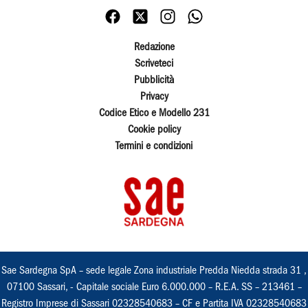
Redazione
Scriveteci
Pubblicità
Privacy
Codice Etico e Modello 231
Cookie policy
Termini e condizioni
Sae Sardegna SpA – sede legale Zona industriale Predda Niedda strada 31 ,
07100 Sassari, - Capitale sociale Euro 6.000.000 – R.E.A. SS – 213461 –
Registro Imprese di Sassari 02328540683 – CF e Partita IVA 02328540683