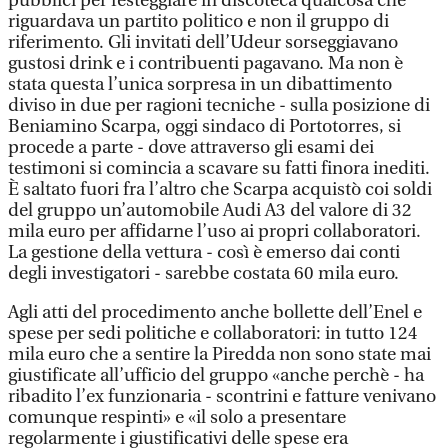
pubblici per festeggiare in discoteca qualcosa che
riguardava un partito politico e non il gruppo di
riferimento. Gli invitati dell’Udeur sorseggiavano
gustosi drink e i contribuenti pagavano. Ma non è
stata questa l’unica sorpresa in un dibattimento
diviso in due per ragioni tecniche - sulla posizione di
Beniamino Scarpa, oggi sindaco di Portotorres, si
procede a parte - dove attraverso gli esami dei
testimoni si comincia a scavare su fatti finora inediti.
È saltato fuori fra l’altro che Scarpa acquistò coi soldi
del gruppo un’automobile Audi A3 del valore di 32
mila euro per affidarne l’uso ai propri collaboratori.
La gestione della vettura - così è emerso dai conti
degli investigatori - sarebbe costata 60 mila euro.
Agli atti del procedimento anche bollette dell’Enel e
spese per sedi politiche e collaboratori: in tutto 124
mila euro che a sentire la Piredda non sono state mai
giustificate all’ufficio del gruppo «anche perchè - ha
ribadito l’ex funzionaria - scontrini e fatture venivano
comunque respinti» e «il solo a presentare
regolarmente i giustificativi delle spese era