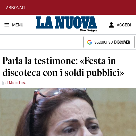
La
ABBONATI
Nuova
MENU
ACCEDI
Sardegna
SEGUICI SU
DISCOVER
Parla la testimone: «Festa in
discoteca con i soldi pubblici»
di Mauro Lissia