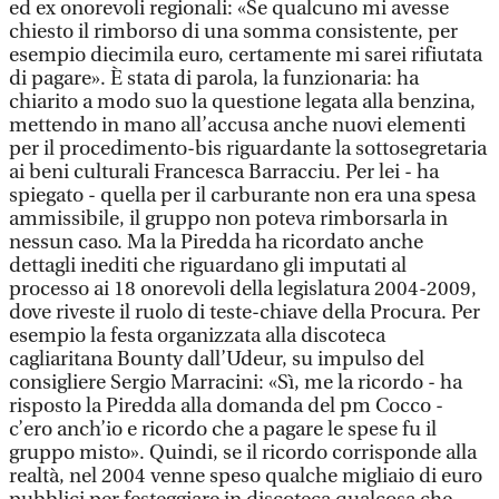
ed ex onorevoli regionali: «Se qualcuno mi avesse
chiesto il rimborso di una somma consistente, per
esempio diecimila euro, certamente mi sarei rifiutata
di pagare». È stata di parola, la funzionaria: ha
chiarito a modo suo la questione legata alla benzina,
mettendo in mano all’accusa anche nuovi elementi
per il procedimento-bis riguardante la sottosegretaria
ai beni culturali Francesca Barracciu. Per lei - ha
spiegato - quella per il carburante non era una spesa
ammissibile, il gruppo non poteva rimborsarla in
nessun caso. Ma la Piredda ha ricordato anche
dettagli inediti che riguardano gli imputati al
processo ai 18 onorevoli della legislatura 2004-2009,
dove riveste il ruolo di teste-chiave della Procura. Per
esempio la festa organizzata alla discoteca
cagliaritana Bounty dall’Udeur, su impulso del
consigliere Sergio Marracini: «Sì, me la ricordo - ha
risposto la Piredda alla domanda del pm Cocco -
c’ero anch’io e ricordo che a pagare le spese fu il
gruppo misto». Quindi, se il ricordo corrisponde alla
realtà, nel 2004 venne speso qualche migliaio di euro