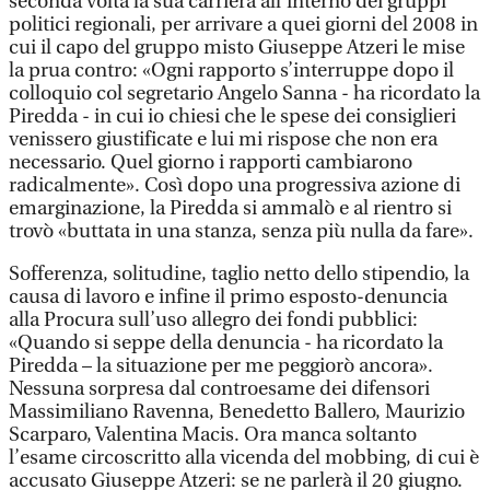
seconda volta la sua carriera all’interno dei gruppi
politici regionali, per arrivare a quei giorni del 2008 in
cui il capo del gruppo misto Giuseppe Atzeri le mise
la prua contro: «Ogni rapporto s’interruppe dopo il
colloquio col segretario Angelo Sanna - ha ricordato la
Piredda - in cui io chiesi che le spese dei consiglieri
venissero giustificate e lui mi rispose che non era
necessario. Quel giorno i rapporti cambiarono
radicalmente». Così dopo una progressiva azione di
emarginazione, la Piredda si ammalò e al rientro si
trovò «buttata in una stanza, senza più nulla da fare».
Sofferenza, solitudine, taglio netto dello stipendio, la
causa di lavoro e infine il primo esposto-denuncia
alla Procura sull’uso allegro dei fondi pubblici:
«Quando si seppe della denuncia - ha ricordato la
Piredda – la situazione per me peggiorò ancora».
Nessuna sorpresa dal controesame dei difensori
Massimiliano Ravenna, Benedetto Ballero, Maurizio
Scarparo, Valentina Macis. Ora manca soltanto
l’esame circoscritto alla vicenda del mobbing, di cui è
accusato Giuseppe Atzeri: se ne parlerà il 20 giugno.