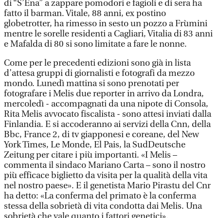
di “S’Ena” a zappare pomodori e fagioli e di sera ha
fatto il barman. Vitale, 88 anni, ex postino
globetrotter, ha rimesso in sesto un pozzo a Frùmini
mentre le sorelle residenti a Cagliari, Vitalia di 83 anni
e Mafalda di 80 si sono limitate a fare le nonne.
Come per le precedenti edizioni sono già in lista
d’attesa gruppi di giornalisti e fotografi da mezzo
mondo. Lunedì mattina si sono prenotati per
fotografare i Melis due reporter in arrivo da Londra,
mercoledì - accompagnati da una nipote di Consola,
Rita Melis avvocato fiscalista - sono attesi inviati dalla
Finlandia. E si accoderanno ai servizi della Cnn, della
Bbc, France 2, di tv giapponesi e coreane, del New
York Times, Le Monde, El Pais, la SudDeutsche
Zeitung per citare i più importanti. «I Melis –
commenta il sindaco Mariano Carta – sono il nostro
più efficace biglietto da visita per la qualità della vita
nel nostro paese». E il genetista Mario Pirastu del Cnr
ha detto: «La conferma del primato è la conferma
stessa della sobrietà di vita condotta dai Melis. Una
sobrietà che vale quanto i fattori genetici».