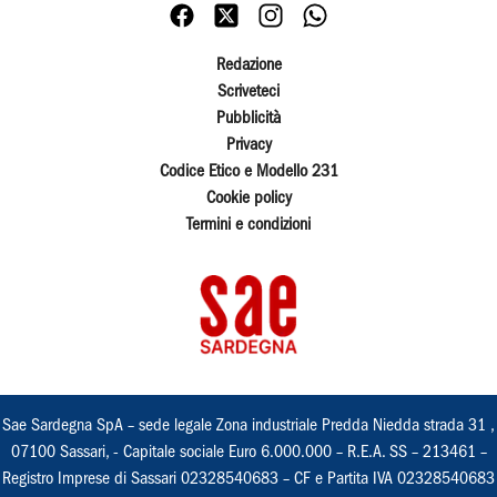
Redazione
Scriveteci
Pubblicità
Privacy
Codice Etico e Modello 231
Cookie policy
Termini e condizioni
Sae Sardegna SpA – sede legale Zona industriale Predda Niedda strada 31 ,
07100 Sassari, - Capitale sociale Euro 6.000.000 – R.E.A. SS – 213461 –
Registro Imprese di Sassari 02328540683 – CF e Partita IVA 02328540683