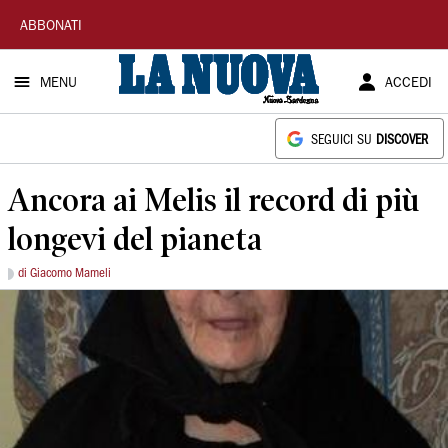
La
ABBONATI
Nuova
MENU
ACCEDI
Sardegna
SEGUICI SU
DISCOVER
Ancora ai Melis il record di più
longevi del pianeta
di Giacomo Mameli