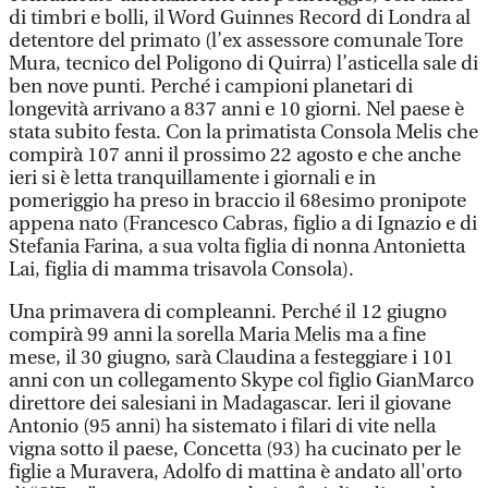
di timbri e bolli, il Word Guinnes Record di Londra al
detentore del primato (l’ex assessore comunale Tore
Mura, tecnico del Poligono di Quirra) l’asticella sale di
ben nove punti. Perché i campioni planetari di
longevità arrivano a 837 anni e 10 giorni. Nel paese è
stata subito festa. Con la primatista Consola Melis che
compirà 107 anni il prossimo 22 agosto e che anche
ieri si è letta tranquillamente i giornali e in
pomeriggio ha preso in braccio il 68esimo pronipote
appena nato (Francesco Cabras, figlio a di Ignazio e di
Stefania Farina, a sua volta figlia di nonna Antonietta
Lai, figlia di mamma trisavola Consola).
Una primavera di compleanni. Perché il 12 giugno
compirà 99 anni la sorella Maria Melis ma a fine
mese, il 30 giugno, sarà Claudina a festeggiare i 101
anni con un collegamento Skype col figlio GianMarco
direttore dei salesiani in Madagascar. Ieri il giovane
Antonio (95 anni) ha sistemato i filari di vite nella
vigna sotto il paese, Concetta (93) ha cucinato per le
figlie a Muravera, Adolfo di mattina è andato all'orto