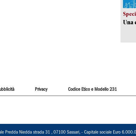
Speci
Una c
ubblicità
Privacy
Codice Etico e Modello 231
ale Predda Niedda strada 31 , 07100 Sassari, - Capitale sociale Euro 6.000.