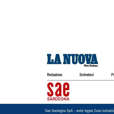
Redazione
Scriveteci
P
Sae Sardegna SpA – sede legale Zona industri