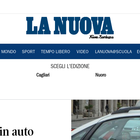
A MONDO
SPORT
TEMPO LIBERO
VIDEO
LANUOVA@SCUOLA
E
SCEGLI L'EDIZIONE
Cagliari
Nuoro
in auto