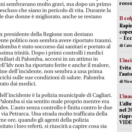
rosso
oni sembravano molto gravi, ma dopo un primo
 escluso che siano in pericolo di vita. Durante la
elle due donne è migliorato, anche se restano
Il co
Rapin
coper
ex presidente della Regione non destano
– Ecc
nte politico non sembra avere riportato traumi.
di Cat
lomba è stato soccorso dai sanitari e portato al
sima trinità. Dopo i primi controlli i medici
miliari di Palomba, accorsi in un attimo in
L’inc
ll’Idv non ha riportato ferite e anche il malore,
Evita
gine dell’incidente, non sembra a una prima
l’aut
ascichi sulle sue condizioni di salute. Palomba
di Nic
rato dai medici.
ell’incidente è la polizia municipale di Cagliari.
L’ina
 Palomba si sia sentito male proprio mentre era
L’all
des. L’auto senza controllo è finita contro le due
nel 2
via Petrarca. Una strada molto trafficata della
riapr
ime ore, quando gli agenti della polizia
VID
to i loro referti, si riuscirà a capire cosa sia