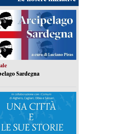
ale
pelago Sardegna