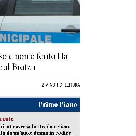
so e non è ferito Ha
e al Brotzu
2 MINUTI DI LETTURA
Primo Piano
idente
ri, attraversa la strada e viene
lta da un’auto: donna in codice