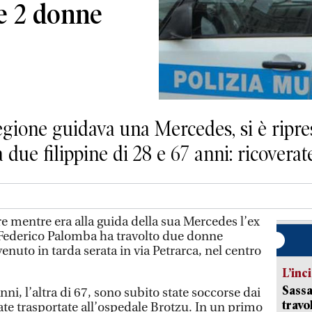
e 2 donne
egione guidava una Mercedes, si è ripre
a due filippine di 28 e 67 anni: ricoverat
 mentre era alla guida della sua Mercedes l’ex
 Federico Palomba ha travolto due donne
venuto in tarda serata in via Petrarca, nel centro
L’inc
Sassa
ni, l’altra di 67, sono subito state soccorse dai
travo
ate trasportate all’ospedale Brotzu. In un primo