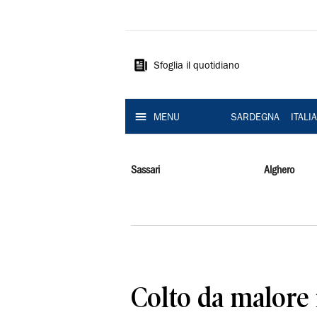
La
Nuova
Sardegna
Sfoglia il quotidiano
MENU
SARDEGNA
ITALI
Sassari
Alghero
Colto da malore 