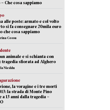
 – Che cosa sappiamo
lpo
a alle poste: armato e col volto
to si fa consegnare 20mila euro
o che cosa sappiamo
erina Cossu
idente
 un animale e si schianta con
o: tragedia sfiorata ad Alghero
ola Nieddu
ugurazione
uvione, la voragine e i tre morti
013: la strada di Monte Pino
e a 13 anni dalla tragedia –
EO