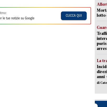
Aller
Morta
itmo:
lotto
CLICCA QUI
r le tue notizie su Google
Guard
Traff
inter
puris
arres
La tr
Incid
direz
anni 
di Cat