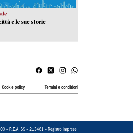
ale
ittà e le sue storie
Cookie policy
Termini e condizioni
000 – R.E.A. SS – 213461 – Registro Imprese