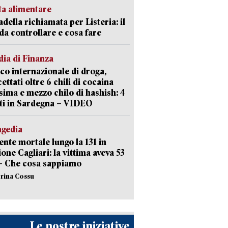
ta alimentare
della richiamata per Listeria: il
 da controllare e cosa fare
ia di Finanza
ico internazionale di droga,
cettati oltre 6 chili di cocaina
sima e mezzo chilo di hashish: 4
ti in Sardegna – VIDEO
agedia
ente mortale lungo la 131 in
ione Cagliari: la vittima aveva 53
– Che cosa sappiamo
erina Cossu
Le nostre iniziative