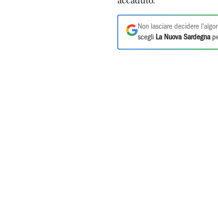
accaduto.
Non lasciare decidere l'algor
scegli
La Nuova Sardegna
pe