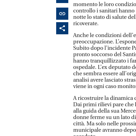
momento le loro condizi
controllo i sanitari hanno
notte lo stato di salute d
ricoverate.
Anche le condizioni dell’
preoccupazione. L’espone
Subito dopo l’incidente Pa
pronto soccorso del Santis
hanno tranquillizzato i fa
ospedale. L’ex deputato de
che sembra essere all’ori
analisi avere lasciato str
viene in ogni caso monito
A ricostruire la dinamica d
Dai primi rilievi pare che
alla guida della sua Merce
donne ferme su un lato di 
città. Ma solo nelle pross
municipale avranno deposita