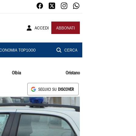
ACCEDI
ABBONATI
CONOMIA TOP1000
CERCA
Olbia
Oristano
SEGUICI SU
DISCOVER