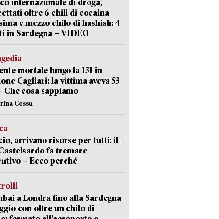
ico internazionale di droga,
cettati oltre 6 chili di cocaina
sima e mezzo chilo di hashish: 4
ti in Sardegna – VIDEO
agedia
ente mortale lungo la 131 in
ione Cagliari: la vittima aveva 53
– Che cosa sappiamo
erina Cossu
ica
cio, arrivano risorse per tutti: il
Castelsardo fa tremare
cutivo – Ecco perché
trolli
bai a Londra fino alla Sardegna
aggio con oltre un chilo di
le: fermato all’aeroporto e