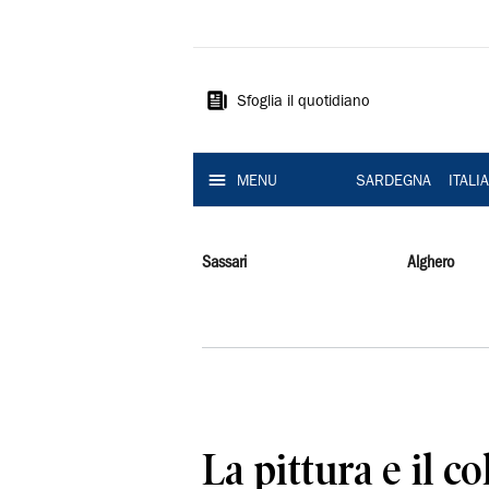
La
Nuova
Sardegna
Sfoglia il quotidiano
MENU
SARDEGNA
ITALI
Sassari
Alghero
La pittura e il co