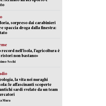
ato
so
doria, sorpreso dai carabinieri
e spaccia droga dalla finestra:
tato
arme
 record nell’isola, l’agricoltura è
I ristori non bastano»
simo Sechi
udio
ologia, la vita nei nuraghi
isola: le affascinanti scoperte
 antichi sardi svelate da un team
cercatori
nia Mura