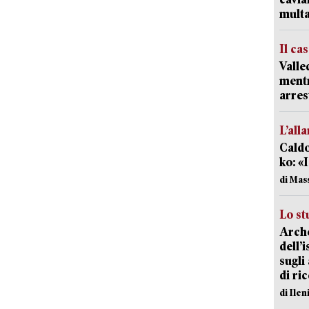
mult
Il ca
Valle
mentr
arres
L’all
Caldo
ko: «
di Mas
Lo st
Arche
dell’
sugli
di ri
di Ile