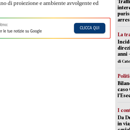
Traff
iano di proiezione e ambiente avvolgente ed
inter
puris
arres
itmo:
CLICCA QUI
r le tue notizie su Google
La tr
Incid
direz
anni 
di Cat
Polit
Bilan
caso 
l’Ese
I con
Da Du
in vi
cavia