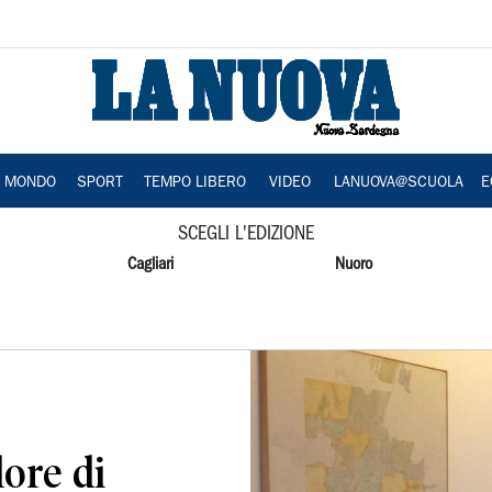
A MONDO
SPORT
TEMPO LIBERO
VIDEO
LANUOVA@SCUOLA
E
SCEGLI L'EDIZIONE
Cagliari
Nuoro
lore di