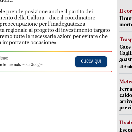
zione.
Il co
ele prende posizione anche il partito dei
ento della Gallura – dice il coordinatore
Il mo
 preoccupazione per l'inadeguatezza
mort
ta regionale al progetto di investimento targato
remo tutte le necessarie azioni per evitare che
Trasp
a importante occasione».
Caos 
Cagli
itmo:
guast
CLICCA QUI
r le tue notizie su Google
di And
Mete
Ferra
caldo
arriv
previ
Il sa
Escon