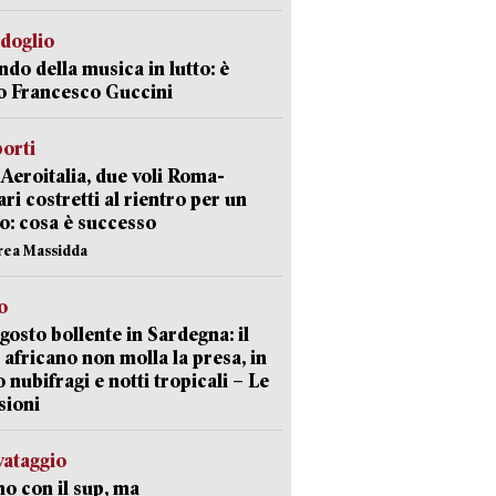
rdoglio
ndo della musica in lutto: è
o Francesco Guccini
orti
Aeroitalia, due voli Roma-
ari costretti al rientro per un
o: cosa è successo
rea Massidda
o
gosto bollente in Sardegna: il
 africano non molla la presa, in
o nubifragi e notti tropicali – Le
sioni
lvataggio
o con il sup, ma