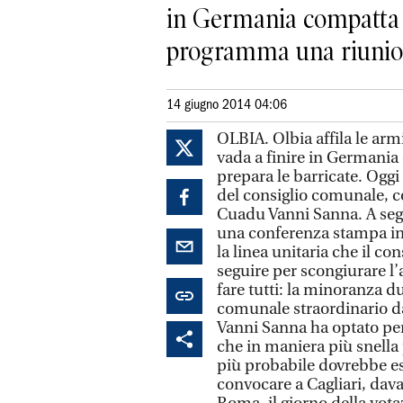
in Germania compatta il
programma una riunion
14 giugno 2014 04:06
OLBIA. Olbia affila le armi
vada a finire in Germania
prepara le barricate. Ogg
del consiglio comunale, co
Cuadu Vanni Sanna. A segui
una conferenza stampa in
la linea unitaria che il c
seguire per scongiurare l’
fare tutti: la minoranza d
comunale straordinario da 
Vanni Sanna ha optato per
che in maniera più snella p
più probabile dovrebbe es
convocare a Cagliari, davan