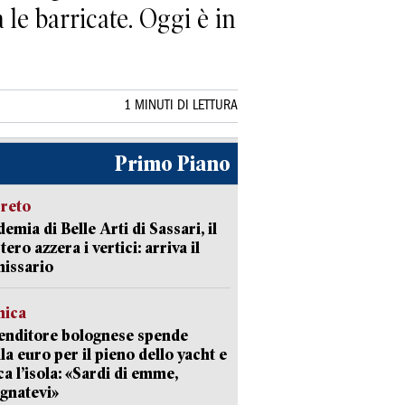
le barricate. Oggi è in
1 MINUTI DI LETTURA
Primo Piano
creto
emia di Belle Arti di Sassari, il
tero azzera i vertici: arriva il
issario
mica
enditore bolognese spende
la euro per il pieno dello yacht e
ca l’isola: «Sardi di emme,
gnatevi»