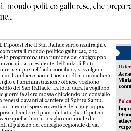
 mondo politico gallurese, che prepara 
e...
. L’ipotesi che il San Raffale sardo naufraghi e
 compatta il mondo politico gallurese, che
i è in programma una riunione dei capigruppo
nvocati dal presidente dell’aula di Poltu
Il de
re, sempre nell’aula consiliare, si svolgerà
Accad
 cui il sindaco Gianni Giovannelli comunicherà
Minis
onsiglio e l’amministrazione olbiese vogliono
comm
addio del San Raffaele. La lotta dura la vogliono
ue giorni fa si era mossa chiedendo un consiglio
tenersi davanti al cantiere di Spiritu Santu.
Pole
 un meno dispersivo vertice dei capigruppo,
Impr
ossa decidere il piano di battaglia. L’ipotesi
137mi
sere quella di un consiglio comunale da
attac
ti al palazzo del consiglio regionale di via
vergo