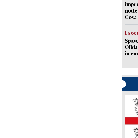
impro
notte
Cosa 
I soc
Spave
Olbia:
in cu