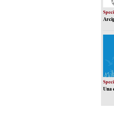
Speci
Arci
Speci
Una c