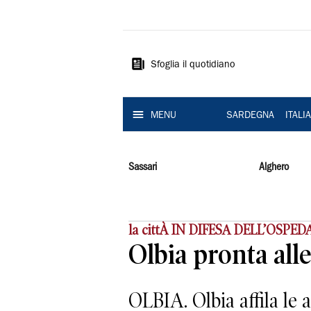
La
Nuova
Sardegna
Sfoglia il quotidiano
MENU
SARDEGNA
ITALI
Sassari
Alghero
la cittÀ IN DIFESA DELL’OSPED
Olbia pronta alle 
OLBIA. Olbia affila le a