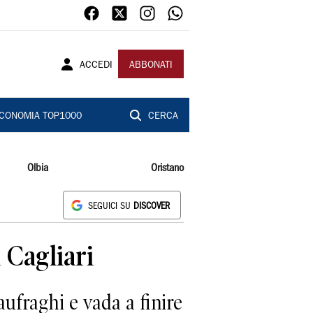
ACCEDI
ABBONATI
CONOMIA TOP1000
CERCA
Olbia
Oristano
SEGUICI SU
DISCOVER
a Cagliari
aufraghi e vada a finire