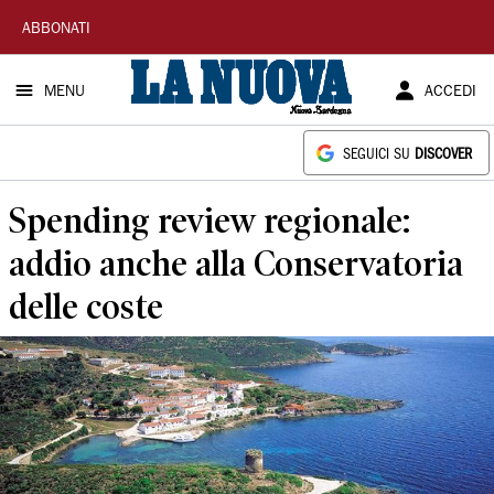
La
ABBONATI
Nuova
MENU
ACCEDI
Sardegna
SEGUICI SU
DISCOVER
Spending review regionale:
addio anche alla Conservatoria
delle coste