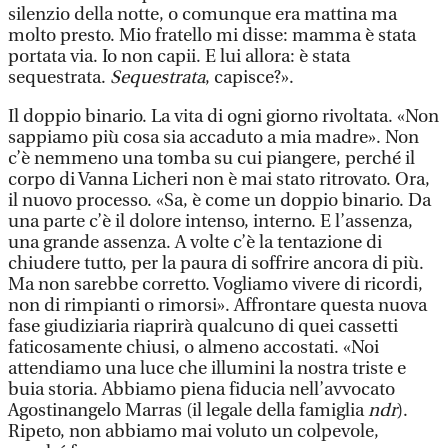
silenzio della notte, o comunque era mattina ma
molto presto. Mio fratello mi disse: mamma è stata
portata via. Io non capii. E lui allora: è stata
sequestrata.
Sequestrata
, capisce?».
Il doppio binario. La vita di ogni giorno rivoltata. «Non
sappiamo più cosa sia accaduto a mia madre». Non
c’è nemmeno una tomba su cui piangere, perché il
corpo di Vanna Licheri non è mai stato ritrovato. Ora,
il nuovo processo. «Sa, è come un doppio binario. Da
una parte c’è il dolore intenso, interno. E l’assenza,
una grande assenza. A volte c’è la tentazione di
chiudere tutto, per la paura di soffrire ancora di più.
Ma non sarebbe corretto. Vogliamo vivere di ricordi,
non di rimpianti o rimorsi». Affrontare questa nuova
fase giudiziaria riaprirà qualcuno di quei cassetti
faticosamente chiusi, o almeno accostati. «Noi
attendiamo una luce che illumini la nostra triste e
buia storia. Abbiamo piena fiducia nell’avvocato
Agostinangelo Marras (il legale della famiglia
ndr
).
Ripeto, non abbiamo mai voluto un colpevole,