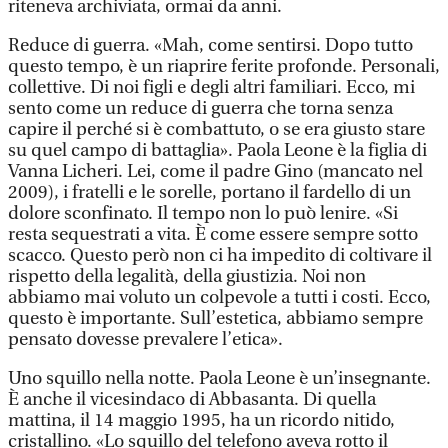
riteneva archiviata, ormai da anni.
Reduce di guerra. «Mah, come sentirsi. Dopo tutto
questo tempo, è un riaprire ferite profonde. Personali,
collettive. Di noi figli e degli altri familiari. Ecco, mi
sento come un reduce di guerra che torna senza
capire il perché si è combattuto, o se era giusto stare
su quel campo di battaglia». Paola Leone è la figlia di
Vanna Licheri. Lei, come il padre Gino (mancato nel
2009), i fratelli e le sorelle, portano il fardello di un
dolore sconfinato. Il tempo non lo può lenire. «Si
resta sequestrati a vita. È come essere sempre sotto
scacco. Questo però non ci ha impedito di coltivare il
rispetto della legalità, della giustizia. Noi non
abbiamo mai voluto un colpevole a tutti i costi. Ecco,
questo è importante. Sull’estetica, abbiamo sempre
pensato dovesse prevalere l’etica».
Uno squillo nella notte. Paola Leone è un’insegnante.
È anche il vicesindaco di Abbasanta. Di quella
mattina, il 14 maggio 1995, ha un ricordo nitido,
cristallino. «Lo squillo del telefono aveva rotto il