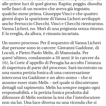
alle prime luci di quel giorno. Rapita; peggio, dissolta
nelle fauci di un mostro che aveva già ingoiato,
qualche mese prima, Giuseppe Vinci e che quattro
giorni dopo la sparizione di Vanna Licheri avviluppò
anche Ferruccio Checchi. Vinci e Checchi rientrarono.
Vanna Licheri, no. Morì di una prigionia senza ritorno.
E la sveglia, da allora, è rimasta incartata.
Un nuovo processo. Per il sequestro di Vanna Licheri
due persone sono in carcere: Giovanni Gaddone, di
Loculi, e Pietro Paolo Melis, di Mamoiada. Per
quest’ultimo, condannato a 30 anni (è in carcere da
16), la Corte d’appello di Perugia ha accolto l’istanza
di riapertura di parte del processo. Sarà incentrato su
una nuova perizia fonica di una conversazione
intercorsa tra Gaddone e un altro uomo – che si
assume esser stato Melis – nel quale si discutevano
dettagli sul rapimento. Melis ha sempre negato ogni
responsabilità, e la perizia fonica prodotta dal
difensore di Melis sostiene la tesi che l’interlocutore
non sia lui. Una luce diversa su una vicenda che si