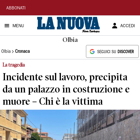
La
ABBONATI
Nuova
MENU
ACCEDI
Sardegna
Olbia
Olbia
Cronaca
SEGUICI SU
DISCOVER
La tragedia
Incidente sul lavoro, precipita
da un palazzo in costruzione e
muore – Chi è la vittima