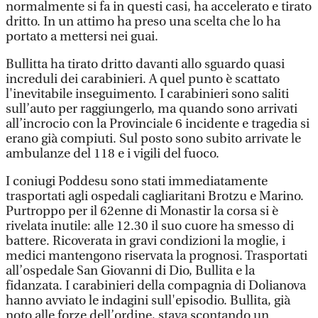
normalmente si fa in questi casi, ha accelerato e tirato
dritto. In un attimo ha preso una scelta che lo ha
portato a mettersi nei guai.
Bullitta ha tirato dritto davanti allo sguardo quasi
increduli dei carabinieri. A quel punto è scattato
l'inevitabile inseguimento. I carabinieri sono saliti
sull’auto per raggiungerlo, ma quando sono arrivati
all’incrocio con la Provinciale 6 incidente e tragedia si
erano già compiuti. Sul posto sono subito arrivate le
ambulanze del 118 e i vigili del fuoco.
I coniugi Poddesu sono stati immediatamente
trasportati agli ospedali cagliaritani Brotzu e Marino.
Purtroppo per il 62enne di Monastir la corsa si è
rivelata inutile: alle 12.30 il suo cuore ha smesso di
battere. Ricoverata in gravi condizioni la moglie, i
medici mantengono riservata la prognosi. Trasportati
all’ospedale San Giovanni di Dio, Bullita e la
fidanzata. I carabinieri della compagnia di Dolianova
hanno avviato le indagini sull'episodio. Bullita, già
noto alle forze dell’ordine, stava scontando un