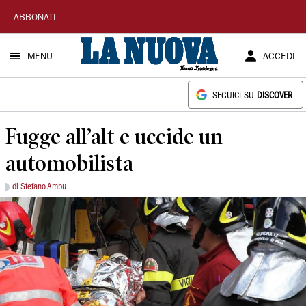
La
ABBONATI
Nuova
MENU
ACCEDI
Sardegna
SEGUICI SU
DISCOVER
Fugge all’alt e uccide un
automobilista
di Stefano Ambu