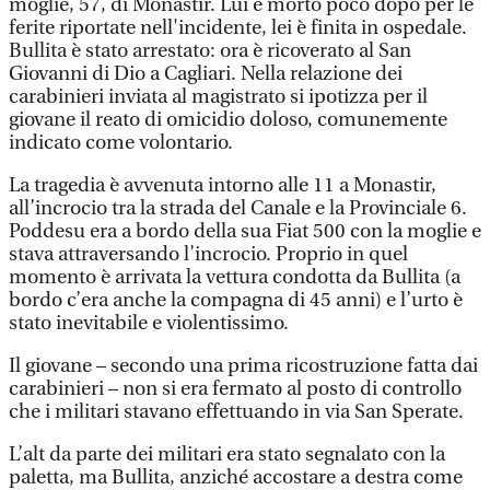
moglie, 57, di Monastir. Lui è morto poco dopo per le
ferite riportate nell'incidente, lei è finita in ospedale.
Bullita è stato arrestato: ora è ricoverato al San
Giovanni di Dio a Cagliari. Nella relazione dei
carabinieri inviata al magistrato si ipotizza per il
giovane il reato di omicidio doloso, comunemente
indicato come volontario.
La tragedia è avvenuta intorno alle 11 a Monastir,
all’incrocio tra la strada del Canale e la Provinciale 6.
Poddesu era a bordo della sua Fiat 500 con la moglie e
stava attraversando l’incrocio. Proprio in quel
momento è arrivata la vettura condotta da Bullita (a
bordo c’era anche la compagna di 45 anni) e l’urto è
stato inevitabile e violentissimo.
Il giovane – secondo una prima ricostruzione fatta dai
carabinieri – non si era fermato al posto di controllo
che i militari stavano effettuando in via San Sperate.
L’alt da parte dei militari era stato segnalato con la
paletta, ma Bullita, anziché accostare a destra come