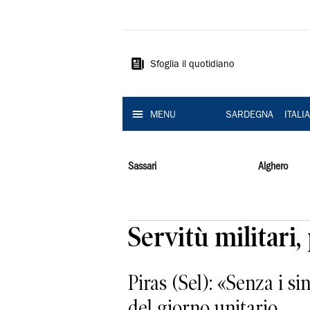
La
Nuova
Sardegna
Sfoglia il quotidiano
MENU
SARDEGNA
ITALI
Sassari
Alghero
Servitù militari
Piras (Sel): «Senza i s
del giorno unitario