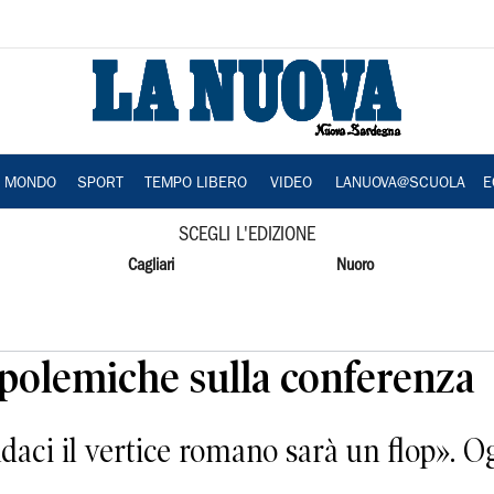
A MONDO
SPORT
TEMPO LIBERO
VIDEO
LANUOVA@SCUOLA
E
SCEGLI L'EDIZIONE
Cagliari
Nuoro
, polemiche sulla conferenza
indaci il vertice romano sarà un flop». O