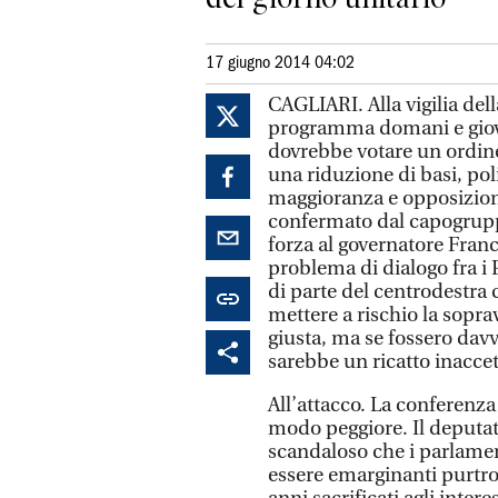
17 giugno 2014 04:02
CAGLIARI. Alla vigilia dell
programma domani e giove
dovrebbe votare un ordine
una riduzione di basi, poli
maggioranza e opposizion
confermato dal capogrup
forza al governatore Fran
problema di dialogo fra i 
di parte del centrodestra 
mettere a rischio la sopr
giusta, ma se fossero davve
sarebbe un ricatto inaccet
All’attacco. La conferenz
modo peggiore. Il deputat
scandaloso che i parlament
essere emarginanti purtrop