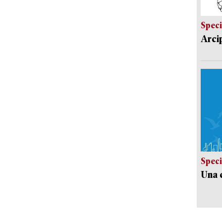
Speci
Arci
Speci
Una c