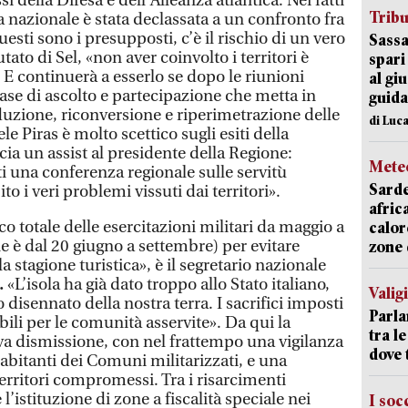
ssi della Difesa e dell’Alleanza atlantica. Nei fatti
Trib
 nazionale è stata declassata a un confronto fra
questi sono i presupposti, c’è il rischio di un vero
Sassa
tato di Sel, «non aver coinvolto i territori è
spari
. E continuerà a esserlo se dopo le riunioni
al giu
se di ascolto e partecipazione che metta in
guida
duzione, riconversione e riperimetrazione delle
di Luca
le Piras è molto scettico sugli esiti della
ia un assist al presidente della Regione:
Mete
i una conferenza regionale sulle servitù
Sarde
to i veri problemi vissuti dai territori».
afric
co totale delle esercitazioni militari da maggio a
calor
e è dal 20 giugno a settembre) per evitare
zone 
a stagione turistica», è il segretario nazionale
.
«L’isola ha già dato troppo allo Stato italiano,
Valig
 disennato della nostra terra. I sacrifici imposti
Parla
ili per le comunità asservite». Da qui la
tra l
iva dismissione, con nel frattempo una vigilanza
dove 
i abitanti dei Comuni militarizzati, e una
erritori compromessi. Tra i risarcimenti
’istituzione di zone a fiscalità speciale nei
I soc