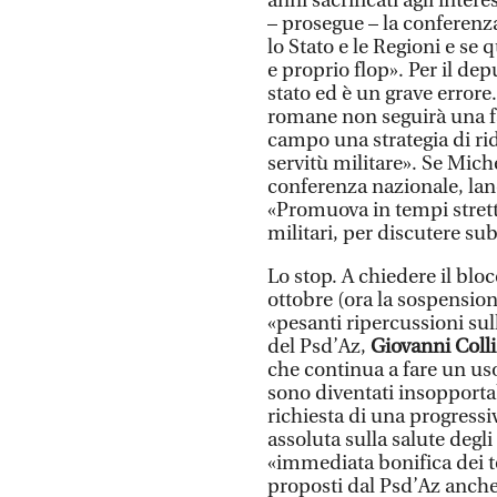
anni sacrificati agli intere
– prosegue – la conferenza
lo Stato e le Regioni e se 
e proprio flop». Per il depu
stato ed è un grave errore
romane non seguirà una fa
campo una strategia di ri
servitù militare». Se Miche
conferenza nazionale, lanc
«Promuova in tempi strett
militari, per discutere subi
Lo stop. A chiedere il bloc
ottobre (ora la sospension
«pesanti ripercussioni sull
del Psd’Az,
Giovanni Colli
che continua a fare un uso
sono diventati insopportab
richiesta di una progress
assoluta sulla salute degl
«immediata bonifica dei t
proposti dal Psd’Az anche l