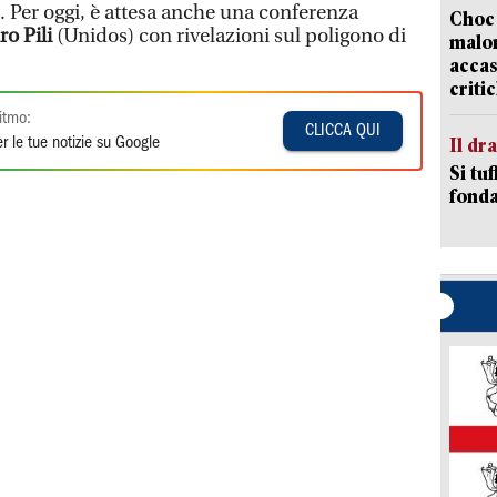
. Per oggi, è attesa anche una conferenza
Choc 
o Pili
(Unidos) con rivelazioni sul poligono di
malor
accas
criti
itmo:
CLICCA QUI
Il d
r le tue notizie su Google
Si tuf
fonda