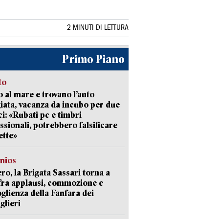
2 MINUTI DI LETTURA
Primo Piano
to
 al mare e trovano l’auto
giata, vacanza da incubo per due
i: «Rubati pc e timbri
ssionali, potrebbero falsificare
ette»
nios
ro, la Brigata Sassari torna a
fra applausi, commozione e
oglienza della Fanfara dei
glieri