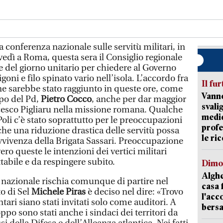
a conferenza nazionale sulle servitù militari, in
dì a Roma, questa sera il Consiglio regionale
 del giorno unitario per chiedere al Governo
goni e filo spinato vario nell’isola. L’accordo fra
Il fur
e sarebbe stato raggiunto in queste ore, come
Vanno
po del Pd,
Pietro Cocco
, anche per dar maggior
svali
cesco Pigliaru nella missione romana. Qualche
medic
Poli c’è stato soprattutto per le preoccupazioni
profe
che una riduzione drastica delle servitù possa
le ric
avvivenza della Brigata Sassari. Preoccupazione
ro queste le intenzioni dei vertici militari
tabile e da respingere subito.
Dimo
Alghe
a nazionale rischia comunque di partire nel
casa 
o di Sel
Michele Piras
è deciso nel dire: «Trovo
l'acc
ari siano stati invitati solo come auditori. A
bersa
po sono stati anche i sindaci dei territori da