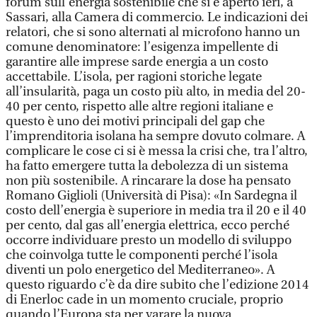
forum sull’energia sostenibile che si è aperto ieri, a
Sassari, alla Camera di commercio. Le indicazioni dei
relatori, che si sono alternati al microfono hanno un
comune denominatore: l’esigenza impellente di
garantire alle imprese sarde energia a un costo
accettabile. L’isola, per ragioni storiche legate
all’insularità, paga un costo più alto, in media del 20-
40 per cento, rispetto alle altre regioni italiane e
questo è uno dei motivi principali del gap che
l’imprenditoria isolana ha sempre dovuto colmare. A
complicare le cose ci si è messa la crisi che, tra l’altro,
ha fatto emergere tutta la debolezza di un sistema
non più sostenibile. A rincarare la dose ha pensato
Romano Giglioli (Università di Pisa): «In Sardegna il
costo dell’energia è superiore in media tra il 20 e il 40
per cento, dal gas all’energia elettrica, ecco perché
occorre individuare presto un modello di sviluppo
che coinvolga tutte le componenti perché l’isola
diventi un polo energetico del Mediterraneo». A
questo riguardo c’è da dire subito che l’edizione 2014
di Enerloc cade in un momento cruciale, proprio
quando l’Europa sta per varare la nuova