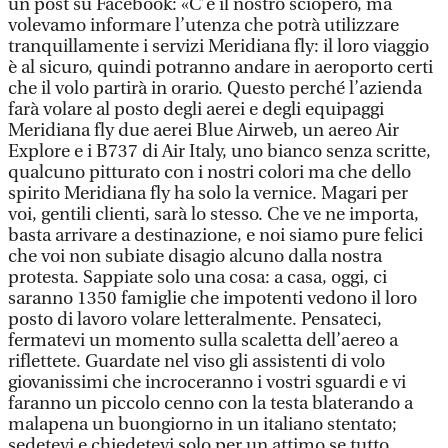
un post su Facebook: «C’è il nostro sciopero, ma
volevamo informare l’utenza che potrà utilizzare
tranquillamente i servizi Meridiana fly: il loro viaggio
è al sicuro, quindi potranno andare in aeroporto certi
che il volo partirà in orario. Questo perché l’azienda
farà volare al posto degli aerei e degli equipaggi
Meridiana fly due aerei Blue Airweb, un aereo Air
Explore e i B737 di Air Italy, uno bianco senza scritte,
qualcuno pitturato con i nostri colori ma che dello
spirito Meridiana fly ha solo la vernice. Magari per
voi, gentili clienti, sarà lo stesso. Che ve ne importa,
basta arrivare a destinazione, e noi siamo pure felici
che voi non subiate disagio alcuno dalla nostra
protesta. Sappiate solo una cosa: a casa, oggi, ci
saranno 1350 famiglie che impotenti vedono il loro
posto di lavoro volare letteralmente. Pensateci,
fermatevi un momento sulla scaletta dell’aereo a
riflettete. Guardate nel viso gli assistenti di volo
giovanissimi che incroceranno i vostri sguardi e vi
faranno un piccolo cenno con la testa blaterando a
malapena un buongiorno in un italiano stentato;
sedetevi e chiedetevi solo per un attimo se tutto