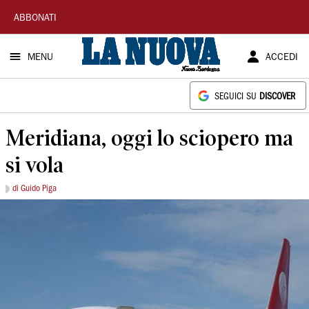
La
ABBONATI
Nuova
MENU
ACCEDI
Sardegna
SEGUICI SU
DISCOVER
Meridiana, oggi lo sciopero ma
si vola
di Guido Piga