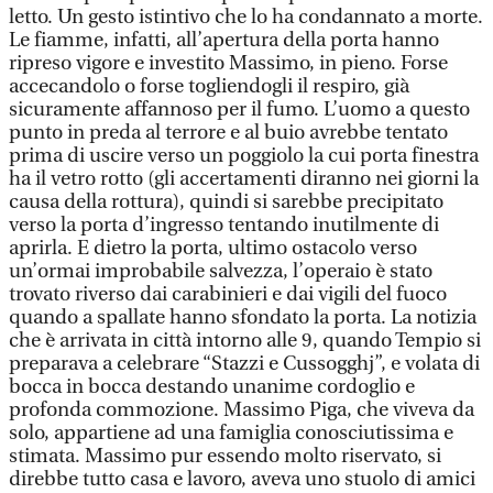
letto. Un gesto istintivo che lo ha condannato a morte.
Le fiamme, infatti, all’apertura della porta hanno
ripreso vigore e investito Massimo, in pieno. Forse
accecandolo o forse togliendogli il respiro, già
sicuramente affannoso per il fumo. L’uomo a questo
punto in preda al terrore e al buio avrebbe tentato
prima di uscire verso un poggiolo la cui porta finestra
ha il vetro rotto (gli accertamenti diranno nei giorni la
causa della rottura), quindi si sarebbe precipitato
verso la porta d’ingresso tentando inutilmente di
aprirla. E dietro la porta, ultimo ostacolo verso
un’ormai improbabile salvezza, l’operaio è stato
trovato riverso dai carabinieri e dai vigili del fuoco
quando a spallate hanno sfondato la porta. La notizia
che è arrivata in città intorno alle 9, quando Tempio si
preparava a celebrare “Stazzi e Cussogghj”, e volata di
bocca in bocca destando unanime cordoglio e
profonda commozione. Massimo Piga, che viveva da
solo, appartiene ad una famiglia conosciutissima e
stimata. Massimo pur essendo molto riservato, si
direbbe tutto casa e lavoro, aveva uno stuolo di amici