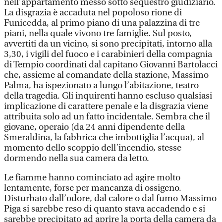
nell’appartamento messo sotto sequestro giudiziario.
La disgrazia è accaduta nel popoloso rione di
Funicedda, al primo piano di una palazzina di tre
piani, nella quale vivono tre famiglie. Sul posto,
avvertiti da un vicino, si sono precipitati, intorno alla
3,30, i vigili del fuoco e i carabinieri della compagnia
di Tempio coordinati dal capitano Giovanni Bartolacci
che, assieme al comandate della stazione, Massimo
Palma, ha ispezionato a lungo l’abitazione, teatro
della tragedia. Gli inquirenti hanno escluso qualsiasi
implicazione di carattere penale e la disgrazia viene
attribuita solo ad un fatto incidentale. Sembra che il
giovane, operaio (da 24 anni dipendente della
Smeraldina, la fabbrica che imbottiglia l’acqua), al
momento dello scoppio dell’incendio, stesse
dormendo nella sua camera da letto.
Le fiamme hanno cominciato ad agire molto
lentamente, forse per mancanza di ossigeno.
Disturbato dall’odore, dal calore o dal fumo Massimo
Piga si sarebbe reso di quanto stava accadendo e si
sarebbe precipitato ad aprire la porta della camera da