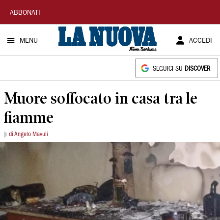
La
ABBONATI
Nuova
MENU
ACCEDI
Sardegna
SEGUICI SU
DISCOVER
Muore soffocato in casa tra le
fiamme
di Angelo Mavuli