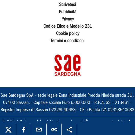
Scriveteci
Pubblicità
Privacy
Codice Etico e Modello 231
Cookie policy
Termini e condizioni
Sae Sardegna SpA – sede legale Zona industriale Predda Niedda strada 31 ,
07100 Sassari, - Capitale sociale Euro 6.000.000 – R.E.A. SS – 213461 –
Registro Imprese di Sassari 02328540683 – CF e Partita IVA 02328540683
I diritti delle immagini e dei testi sono riservati. È espressamente vietata la
loro riproduzione con qualsiasi mezzo e l'adattamento totale o parziale.