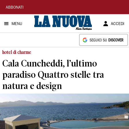
La
ABBONATI
Nuova
MENU
ACCEDI
Sardegna
SEGUICI SU
DISCOVER
hotel di charme
Cala Cuncheddi, l’ultimo
paradiso Quattro stelle tra
natura e design