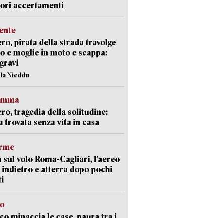
iori accertamenti
ente
ro, pirata della strada travolge
o e moglie in moto e scappa:
gravi
ola Nieddu
ramma
ro, tragedia della solitudine:
 trovata senza vita in casa
arme
 sul volo Roma-Cagliari, l’aereo
 indietro e atterra dopo pochi
i
go
oco minaccia le case, paura tra i