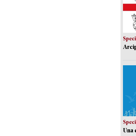
Speci
Arci
Speci
Una c