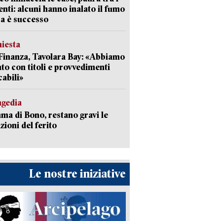
enti: alcuni hanno inalato il fumo
a è successo
hiesta
Finanza, Tavolara Bay: «Abbiamo
to con titoli e provvedimenti
cabili»
agedia
a di Bono, restano gravi le
zioni del ferito
Le nostre iniziative