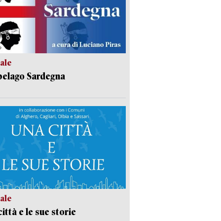
ale
pelago Sardegna
ale
ittà e le sue storie