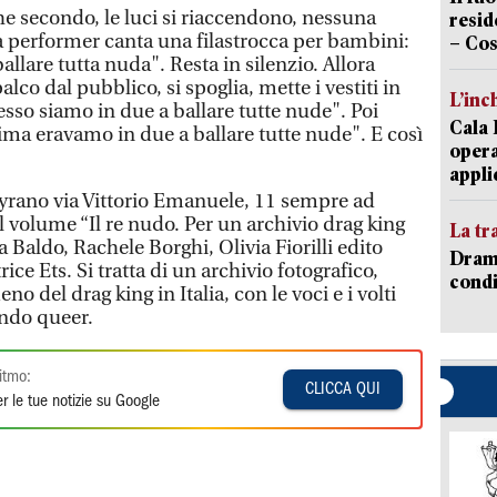
 secondo, le luci si riaccendono, nessuna
resid
 performer canta una filastrocca per bambini:
– Cos
allare tutta nuda". Resta in silenzio. Allora
alco dal pubblico, si spoglia, mette i vestiti in
L’inc
sso siamo in due a ballare tutte nude". Poi
Cala 
ima eravamo in due a ballare tutte nude". E così
opera
appli
 Cyrano via Vittorio Emanuele, 11 sempre ad
l volume “Il re nudo. Per un archivio drag king
La tr
la Baldo, Rachele Borghi, Olivia Fiorilli edito
Dramm
ice Ets. Si tratta di un archivio fotografico,
condi
no del drag king in Italia, con le voci e i volti
ondo queer.
itmo:
CLICCA QUI
r le tue notizie su Google