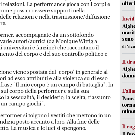
ulter
di relazioni. La performance gioca con i corpi e
come possano essere supporti nella
elle relazioni e nella trasmissione/diffusione
Incid
re.
Alghe
marit
rformer, accompagnate da un sottofondo
sono 
 varie autori/autrici (da Monique Wittig a
di Nic
i universitari e fanzine) che raccontano il
nto del corpo e del suo controllo politico e
Il d
Alghe
zione viene spostata dal 'corpo' in generale al
donna
ori ad esso attribuiti e alla violenza su di esso
a frase "Il mio corpo è un campo di battaglia". In
 sul corpo della performer e sulla sua
L’all
 la sessualità, il desiderio, la scelta, riassunto
Paura
è un campo giochi".
torna
minut
performer si tolgono i vestiti che mettono in un
izia posto accanto a loro. Alla fine delle
Il ro
etto. La musica e le luci si spengono.
Il fu