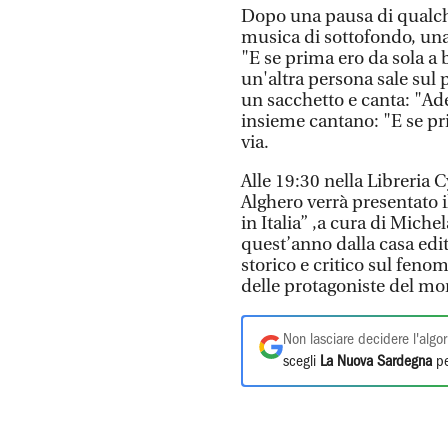
Dopo una pausa di qualche
musica di sottofondo, una
"E se prima ero da sola a b
un'altra persona sale sul p
un sacchetto e canta: "Ade
insieme cantano: "E se pr
via.
Alle 19:30 nella Libreria
Alghero verrà presentato i
in Italia” ,a cura di Miche
quest’anno dalla casa editr
storico e critico sul fenome
delle protagoniste del m
Non lasciare decidere l'algor
scegli
La Nuova Sardegna
pe