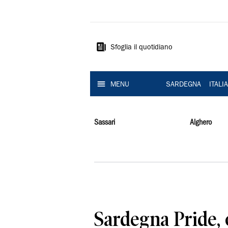
La
Nuova
Sardegna
Sfoglia il quotidiano
MENU
SARDEGNA
ITALI
Sassari
Alghero
Sardegna Pride, 