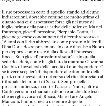
27 giugno 2014 04:04
2 MINUTI DI LETTURA
Il suo processo in corte d’appello, stando ad alcune
indiscrezioni, dovrebbe cominciare molto prima di
quanto non ci si aspettasse: forse già nel mese di
luglio, prima della pausa estiva delle udienze. Ma nel
frattempo, giovedì prossimo, Pierpaolo Contu, il
giovane gavoese condannato nel dicembre scorso a
16 anni con il rito abbreviato come presunto killer di
Dina Dore, dovrà presentarsi in corte d’assise a Nuoro
per deporre come teste della difesa di Francesco
Rocca. Solo giovedì prossimo si saprà se in quella
sede deciderà, come ha già fatto la mamma Giovanna
Cualbu, di avvalersi della facoltà di non rispondere. O
se invece sceglierà di rispondere alle domande delle
parti, come aveva fatto nel corso del rito abbreviato al
tribunale dei minori di Sassari. Sempre nella
prossima udienza, in corte d’assise a Nuoro, oltre a
Contu verranno chiamati a deporre anche due testi
che ieri gli avvocati di Rocca, Mario Lai e Angelo
Manconi, hanno chiesto di sentire dopo le