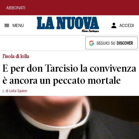
La
ABBONATI
Nuova
MENU
ACCEDI
Sardegna
SEGUICI SU
DISCOVER
l’isola di lolla
E per don Tarcisio la convivenza
è ancora un peccato mortale
di Lolla Spano