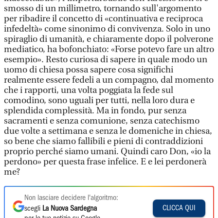
smosso di un millimetro, tornando sull'argomento
per ribadire il concetto di «continuativa e reciproca
infedeltà» come sinonimo di convivenza. Solo in uno
spiraglio di umanità, e chiaramente dopo il polverone
mediatico, ha bofonchiato: «Forse potevo fare un altro
esempio». Resto curiosa di sapere in quale modo un
uomo di chiesa possa sapere cosa significhi
realmente essere fedeli a un compagno, dal momento
che i rapporti, una volta poggiata la fede sul
comodino, sono uguali per tutti, nella loro dura e
splendida complessità. Ma in fondo, pur senza
sacramenti e senza comunione, senza catechismo
due volte a settimana e senza le domeniche in chiesa,
so bene che siamo fallibili e pieni di contraddizioni
proprio perché siamo umani. Quindi caro Don, «io la
perdono» per questa frase infelice. E e lei perdonerà
me?
Non lasciare decidere l'algoritmo:
CLICCA QUI
scegli
La Nuova Sardegna