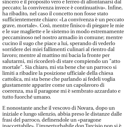
sincero e il proposito vero e ferreo di allontanarsi dal
peccato; la convivenza invece è continuativa». Infine,
ha ribadito, nel caso il concetto non fosse stato
sufficientemente chiaro: «La convivenza è un peccato
grave, mortale». Così, mentre finisco di piegare le mie
e le sue magliette e le sistemo in modo estremamente
peccaminoso nel nostro armadio in comune; mentre
cucino il sugo che piace a lui, sperando di vederlo
sorridere dei miei fallimenti culinari al rientro dal
lavoro; mentre al mattino mi bacia la fronte per
salutarmi, mi ricorderò di stare compiendo un "atto
mortale". Sia chiaro, mi sta bene che un parroco si
limiti a ribadire la posizione ufficiale della chiesa
cattolica, mi sta bene che parlando ai fedeli voglia
giustamente apparire come un capolavoro di
coerenza, ma il paragone mi è sembrato azzardato e
tutto fuorché umano.
E nonostante anche il vescovo di Novara, dopo un
iniziale e lungo silenzio, abbia preso le distanze dalle
frasi del parroco, definendole un «paragone
inaccettabile», l'imperturbabile don Tarcisio non si è