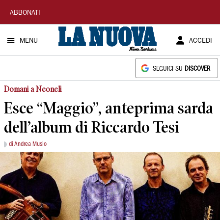
La
ABBONATI
Nuova
MENU
ACCEDI
Sardegna
SEGUICI SU
DISCOVER
Domani a Neoneli
Esce “Maggio”, anteprima sarda
dell’album di Riccardo Tesi
di Andrea Musio