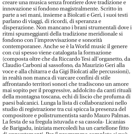
creare una musica senza frontiere dove tradizione e
innovazione si fondono magistralmente. Scritto in
parte a sei mani, insieme a Biolcati e Geri, i suoi testi
parlano di viaggi, di ricordi, di speranza e
disperazione. Non mancano i brani strumentali dove i
ritmi spumeggianti della tradizione meridionale si
fondono con l’improvvisazione e sonorità
contemporanee. Anche se è la World music il genere
con cui spesso viene catalogata la formazione
(composta oltre che da Riccardo Tesi all’organetto, da
Claudio Carboni al sassofono, da Maurizio Geri alla
voce e alla chitarra e da Gigi Biolcati alle percussioni),
in realtà non manca di varcare confini di stile
affrontando territori sonori che tradiscono un amore
mai sopito per il progressive, addolcito da canti rituali
della montagna toscana, echi di liscio che profuma di
paesi balcanici. Lunga la lista di collaborazioni nello
studio di registrazione tra cui spicca la presenza del
compositore e polistrumentista sardo Mauro Palmas.
La festa de sa fregula istuvada e sa cassola- Licanias
de Barigadu, iniziata mercoledi ha un cartellone fitto