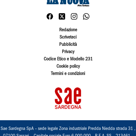
Redazione
Scriveteci
Pubblicità
Privacy
Codice Etico e Modello 231
Cookie policy
Termini e condizioni
Sae Sardegna SpA – sede legale Zona industriale Predda Niedda strada 31 ,
07100 Sassari, - Capitale sociale Euro 6.000.000 – R.E.A. SS – 213461 –