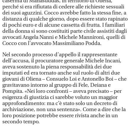
caserma di Manasuddas, in territorio di Oliena,
perché si era rifiutata di cedere alle richieste sessuali
dei suoi aguzzini. Cocco avrebbe fatto la stessa fine, a
distanza di qualche giorno, dopo essere stato rapinato
di pochi euro e di alcune cassetta di frutta. I familiari
della donna si sono costituiti parte civile assistiti dagli
avvocati Angela Nanni e Michele Mannironi, quelli di
Cocco con l’avvocato Massimiliano Podda.
Nel secondo processo d’appello il rappresentante
dell’accusa, il procuratore generale Michele Incani,
aveva sostenuto la piena responsabilità dei due
imputati ed era tornato anche sul ruolo di altri due
giovani di Oliena – Consuelo Loi e Antonello Boi – che
gravitavano intorno al gruppo di Fele, Deiana e
Pompita. «Nei loro confronti – aveva precisato – per
esigenza di giustizia ci sarebbe voluto un maggior
approfondimento: ma c’è stato solo un decreto di
archiviazione, non una sentenza». Come a dire che la
loro posizione potrebbe essere rivista anche in un
secondo tempo.