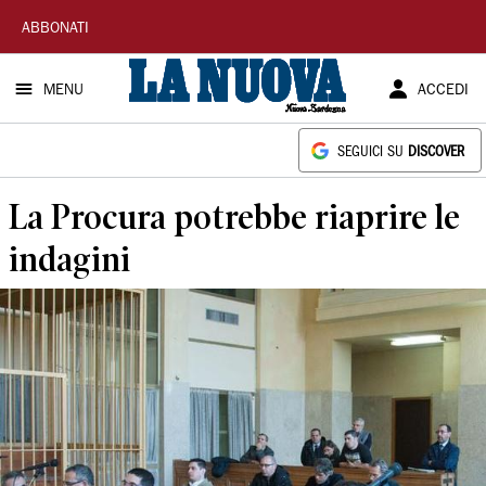
La
ABBONATI
Nuova
MENU
ACCEDI
Sardegna
SEGUICI SU
DISCOVER
La Procura potrebbe riaprire le
indagini