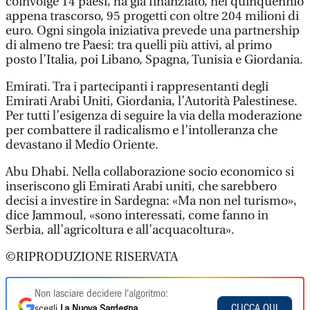
coinvolge 14 paesi, ha già finanziato, nel quinquennio
appena trascorso, 95 progetti con oltre 204 milioni di
euro. Ogni singola iniziativa prevede una partnership
di almeno tre Paesi: tra quelli più attivi, al primo
posto l’Italia, poi Libano, Spagna, Tunisia e Giordania.
Emirati. Tra i partecipanti i rappresentanti degli
Emirati Arabi Uniti, Giordania, l’Autorità Palestinese.
Per tutti l’esigenza di seguire la via della moderazione
per combattere il radicalismo e l’intolleranza che
devastano il Medio Oriente.
Abu Dhabi. Nella collaborazione socio economico si
inseriscono gli Emirati Arabi uniti, che sarebbero
decisi a investire in Sardegna: «Ma non nel turismo»,
dice Jammoul, «sono interessati, come fanno in
Serbia, all’agricoltura e all’acquacoltura».
©RIPRODUZIONE RISERVATA
Non lasciare decidere l'algoritmo:
CLICCA QUI
scegli
La Nuova Sardegna