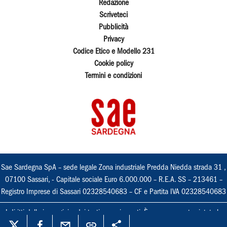
Redazione
Scriveteci
Pubblicità
Privacy
Codice Etico e Modello 231
Cookie policy
Termini e condizioni
Sae Sardegna SpA – sede legale Zona industriale Predda Niedda strada 31 ,
07100 Sassari, - Capitale sociale Euro 6.000.000 – R.E.A. SS – 213461 –
Registro Imprese di Sassari 02328540683 – CF e Partita IVA 02328540683
I diritti delle immagini e dei testi sono riservati. È espressamente vietata la
loro riproduzione con qualsiasi mezzo e l'adattamento totale o parziale.