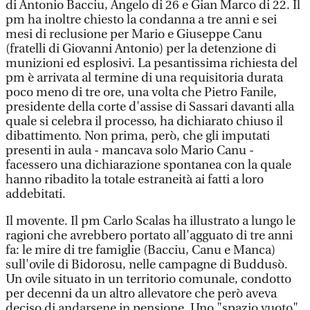
di Antonio Bacciu, Angelo di 26 e Gian Marco di 22. Il
pm ha inoltre chiesto la condanna a tre anni e sei
mesi di reclusione per Mario e Giuseppe Canu
(fratelli di Giovanni Antonio) per la detenzione di
munizioni ed esplosivi. La pesantissima richiesta del
pm è arrivata al termine di una requisitoria durata
poco meno di tre ore, una volta che Pietro Fanile,
presidente della corte d'assise di Sassari davanti alla
quale si celebra il processo, ha dichiarato chiuso il
dibattimento. Non prima, però, che gli imputati
presenti in aula - mancava solo Mario Canu -
facessero una dichiarazione spontanea con la quale
hanno ribadito la totale estraneità ai fatti a loro
addebitati.
Il movente. Il pm Carlo Scalas ha illustrato a lungo le
ragioni che avrebbero portato all'agguato di tre anni
fa: le mire di tre famiglie (Bacciu, Canu e Manca)
sull'ovile di Bidorosu, nelle campagne di Buddusò.
Un ovile situato in un territorio comunale, condotto
per decenni da un altro allevatore che però aveva
deciso di andarsene in pensione. Uno "spazio vuoto"