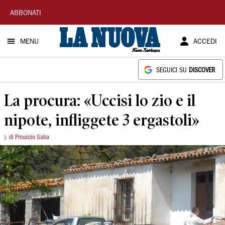
La
ABBONATI
Nuova
MENU
ACCEDI
Sardegna
SEGUICI SU
DISCOVER
La procura: «Uccisi lo zio e il
nipote, infliggete 3 ergastoli»
di Pinuccio Saba