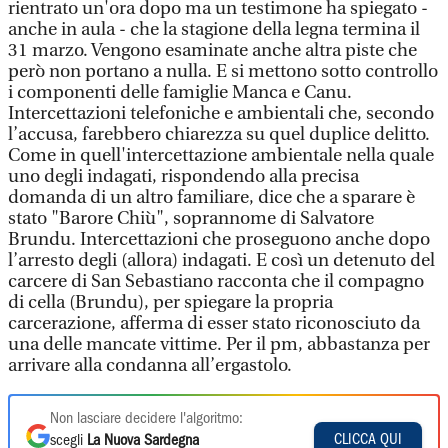
rientrato un'ora dopo ma un testimone ha spiegato -
anche in aula - che la stagione della legna termina il
31 marzo. Vengono esaminate anche altra piste che
però non portano a nulla. E si mettono sotto controllo
i componenti delle famiglie Manca e Canu.
Intercettazioni telefoniche e ambientali che, secondo
l’accusa, farebbero chiarezza su quel duplice delitto.
Come in quell'intercettazione ambientale nella quale
uno degli indagati, rispondendo alla precisa
domanda di un altro familiare, dice che a sparare è
stato "Barore Chiù", soprannome di Salvatore
Brundu. Intercettazioni che proseguono anche dopo
l’arresto degli (allora) indagati. E così un detenuto del
carcere di San Sebastiano racconta che il compagno
di cella (Brundu), per spiegare la propria
carcerazione, afferma di esser stato riconosciuto da
una delle mancate vittime. Per il pm, abbastanza per
arrivare alla condanna all’ergastolo.
Non lasciare decidere l'algoritmo:
CLICCA QUI
scegli
La Nuova Sardegna