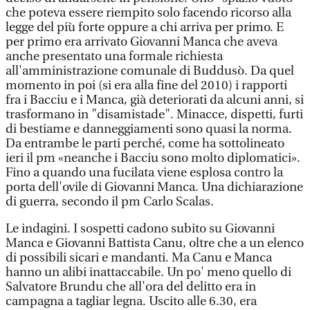
che poteva essere riempito solo facendo ricorso alla
legge del più forte oppure a chi arriva per primo. E
per primo era arrivato Giovanni Manca che aveva
anche presentato una formale richiesta
all'amministrazione comunale di Buddusò. Da quel
momento in poi (si era alla fine del 2010) i rapporti
fra i Bacciu e i Manca, già deteriorati da alcuni anni, si
trasformano in "disamistade". Minacce, dispetti, furti
di bestiame e danneggiamenti sono quasi la norma.
Da entrambe le parti perché, come ha sottolineato
ieri il pm «neanche i Bacciu sono molto diplomatici».
Fino a quando una fucilata viene esplosa contro la
porta dell'ovile di Giovanni Manca. Una dichiarazione
di guerra, secondo il pm Carlo Scalas.
Le indagini. I sospetti cadono subito su Giovanni
Manca e Giovanni Battista Canu, oltre che a un elenco
di possibili sicari e mandanti. Ma Canu e Manca
hanno un alibi inattaccabile. Un po' meno quello di
Salvatore Brundu che all'ora del delitto era in
campagna a tagliar legna. Uscito alle 6.30, era