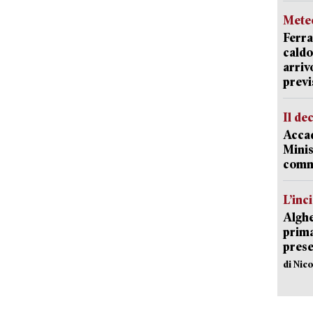
Mete
Ferra
caldo
arriv
previ
Il de
Accad
Minis
comm
L’inc
Alghe
prima 
prese
di Nic