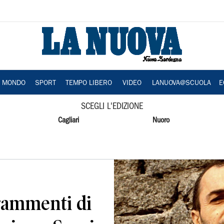
A MONDO
SPORT
TEMPO LIBERO
VIDEO
LANUOVA@SCUOLA
E
SCEGLI L'EDIZIONE
Cagliari
Nuoro
rammenti di