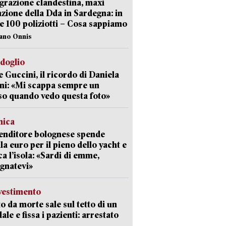
razione clandestina, maxi
zione della Dda in Sardegna: in
e 100 poliziotti – Cosa sappiamo
iano Onnis
rdoglio
 Guccini, il ricordo di Daniela
ni: «Mi scappa sempre un
so quando vedo questa foto»
mica
enditore bolognese spende
la euro per il pieno dello yacht e
ca l’isola: «Sardi di emme,
gnatevi»
avestimento
to da morte sale sul tetto di un
ale e fissa i pazienti: arrestato