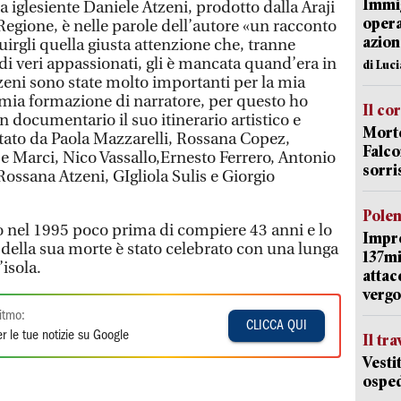
Immig
a iglesiente Daniele Atzeni, prodotto dalla Araji
opera
Regione, è nelle parole dell’autore «un racconto
azion
tuirgli quella giusta attenzione che, tranne
 di veri appassionati, gli è mancata quand’era in
di Luc
tzeni sono state molto importanti per la mia
a mia formazione di narratore, per questo ho
Il co
n documentario il suo itinerario artistico e
Morte
etato da Paola Mazzarelli, Rossana Copez,
Falco
 Marci, Nico Vassallo,Ernesto Ferrero, Antonio
sorri
Rossana Atzeni, GIgliola Sulis e Giorgio
Pole
 nel 1995 poco prima di compiere 43 anni e lo
Impr
 della sua morte è stato celebrato con una lunga
137mi
’isola.
attac
vergo
itmo:
CLICCA QUI
r le tue notizie su Google
Il tr
Vesti
osped