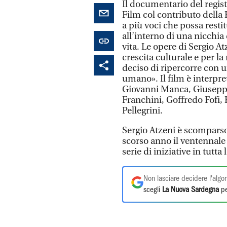
Il documentario del regist
Film col contributo della 
a più voci che possa resti
all’interno di una nicchia
vita. Le opere di Sergio A
crescita culturale e per l
deciso di ripercorre con u
umano». Il film è interpr
Giovanni Manca, Giuseppe
Franchini, Goffredo Fofi, 
Pellegrini.
Sergio Atzeni è scomparso
scorso anno il ventennale
serie di iniziative in tutta l
Non lasciare decidere l'algor
scegli
La Nuova Sardegna
pe