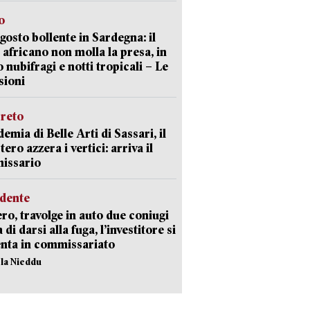
o
gosto bollente in Sardegna: il
 africano non molla la presa, in
o nubifragi e notti tropicali – Le
sioni
creto
emia di Belle Arti di Sassari, il
tero azzera i vertici: arriva il
issario
idente
ro, travolge in auto due coniugi
di darsi alla fuga, l’investitore si
nta in commissariato
ola Nieddu