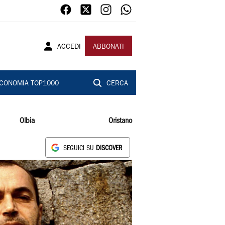
ACCEDI
ABBONATI
CONOMIA TOP1000
CERCA
Olbia
Oristano
SEGUICI SU
DISCOVER