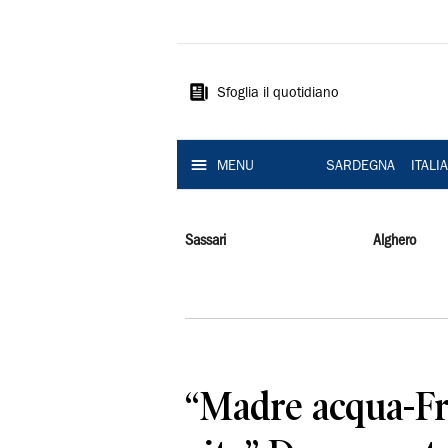
La
Nuova
Sardegna
Sfoglia il quotidiano
MENU
SARDEGNA
ITALI
Sassari
Alghero
“Madre acqua-F