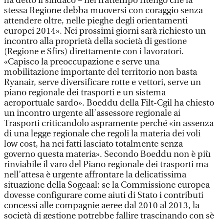
ha detto il sindaco – nel frattempo ritengo che la
stessa Regione debba muoversi con coraggio senza
attendere oltre, nelle pieghe degli orientamenti
europei 2014». Nei prossimi giorni sarà richiesto un
incontro alla proprietà della società di gestione
(Regione e Sfirs) direttamente con i lavoratori.
«Capisco la preoccupazione e serve una
mobilitazione importante del territorio non basta
Ryanair, serve diversificare rotte e vettori, serve un
piano regionale dei trasporti e un sistema
aeroportuale sardo». Boeddu della Filt-Cgil ha chiesto
un incontro urgente all’assessore regionale ai
Trasporti criticandolo aspramente perché «in assenza
di una legge regionale che regoli la materia dei voli
low cost, ha nei fatti lasciato totalmente senza
governo questa materia». Secondo Boeddu non è più
rinviabile il varo del Piano regionale dei trasporti ma
nell’attesa è urgente affrontare la delicatissima
situazione della Sogeaal: se la Commissione europea
dovesse configurare come aiuti di Stato i contributi
concessi alle compagnie aeree dal 2010 al 2013, la
società di gestione potrebbe fallire trascinando con sè