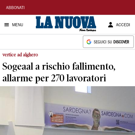
La
ABBONATI
Nuova
MENU
ACCEDI
Sardegna
SEGUICI SU
DISCOVER
vertice ad alghero
Sogeaal a rischio fallimento,
allarme per 270 lavoratori