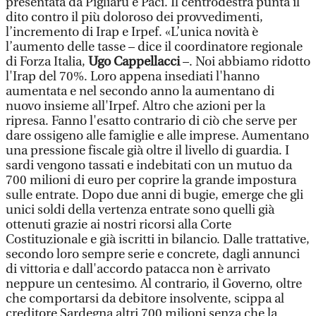
presentata da Pigliaru e Paci. Il centrodestra punta il
dito contro il più doloroso dei provvedimenti,
l’incremento di Irap e Irpef. «L’unica novità è
l’aumento delle tasse – dice il coordinatore regionale
di Forza Italia,
Ugo Cappellacci
–. Noi abbiamo ridotto
l'Irap del 70%. Loro appena insediati l'hanno
aumentata e nel secondo anno la aumentano di
nuovo insieme all'Irpef. Altro che azioni per la
ripresa. Fanno l'esatto contrario di ciò che serve per
dare ossigeno alle famiglie e alle imprese. Aumentano
una pressione fiscale già oltre il livello di guardia. I
sardi vengono tassati e indebitati con un mutuo da
700 milioni di euro per coprire la grande impostura
sulle entrate. Dopo due anni di bugie, emerge che gli
unici soldi della vertenza entrate sono quelli già
ottenuti grazie ai nostri ricorsi alla Corte
Costituzionale e già iscritti in bilancio. Dalle trattative,
secondo loro sempre serie e concrete, dagli annunci
di vittoria e dall'accordo patacca non è arrivato
neppure un centesimo. Al contrario, il Governo, oltre
che comportarsi da debitore insolvente, scippa al
creditore Sardegna altri 700 milioni senza che la