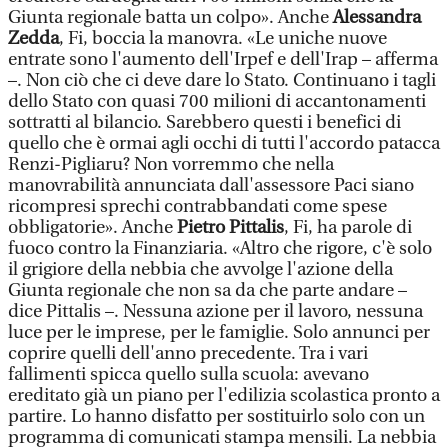
Giunta regionale batta un colpo». Anche
Alessandra
Zedda
, Fi, boccia la manovra. «Le uniche nuove
entrate sono l'aumento dell'Irpef e dell'Irap – afferma
–. Non ciò che ci deve dare lo Stato. Continuano i tagli
dello Stato con quasi 700 milioni di accantonamenti
sottratti al bilancio. Sarebbero questi i benefici di
quello che è ormai agli occhi di tutti l'accordo patacca
Renzi-Pigliaru? Non vorremmo che nella
manovrabilità annunciata dall'assessore Paci siano
ricompresi sprechi contrabbandati come spese
obbligatorie». Anche
Pietro Pittalis
, Fi, ha parole di
fuoco contro la Finanziaria. «Altro che rigore, c'è solo
il grigiore della nebbia che avvolge l'azione della
Giunta regionale che non sa da che parte andare –
dice Pittalis –. Nessuna azione per il lavoro, nessuna
luce per le imprese, per le famiglie. Solo annunci per
coprire quelli dell'anno precedente. Tra i vari
fallimenti spicca quello sulla scuola: avevano
ereditato già un piano per l'edilizia scolastica pronto a
partire. Lo hanno disfatto per sostituirlo solo con un
programma di comunicati stampa mensili. La nebbia