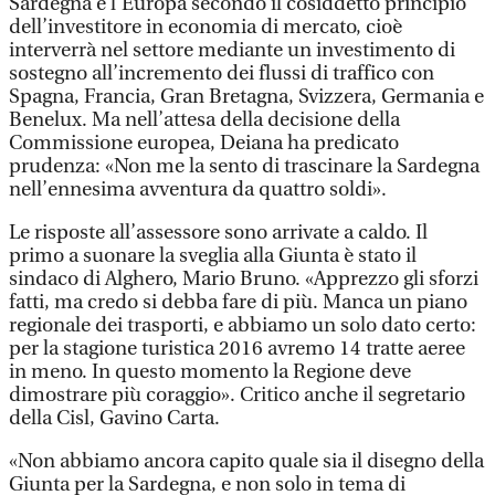
Sardegna e l’Europa secondo il cosiddetto principio
dell’investitore in economia di mercato, cioè
interverrà nel settore mediante un investimento di
sostegno all’incremento dei flussi di traffico con
Spagna, Francia, Gran Bretagna, Svizzera, Germania e
Benelux. Ma nell’attesa della decisione della
Commissione europea, Deiana ha predicato
prudenza: «Non me la sento di trascinare la Sardegna
nell’ennesima avventura da quattro soldi».
Le risposte all’assessore sono arrivate a caldo. Il
primo a suonare la sveglia alla Giunta è stato il
sindaco di Alghero, Mario Bruno. «Apprezzo gli sforzi
fatti, ma credo si debba fare di più. Manca un piano
regionale dei trasporti, e abbiamo un solo dato certo:
per la stagione turistica 2016 avremo 14 tratte aeree
in meno. In questo momento la Regione deve
dimostrare più coraggio». Critico anche il segretario
della Cisl, Gavino Carta.
«Non abbiamo ancora capito quale sia il disegno della
Giunta per la Sardegna, e non solo in tema di