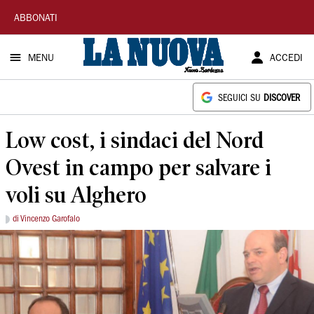
La
ABBONATI
Nuova
MENU
ACCEDI
Sardegna
SEGUICI SU
DISCOVER
Low cost, i sindaci del Nord
Ovest in campo per salvare i
voli su Alghero
di Vincenzo Garofalo