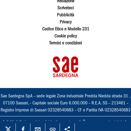
Redazione
Scriveteci
Pubblicità
Privacy
Codice Etico e Modello 231
Cookie policy
Termini e condizioni
Sae Sardegna SpA – sede legale Zona industriale Predda Niedda strada 31 ,
07100 Sassari, - Capitale sociale Euro 6.000.000 – R.E.A. SS – 213461 –
Registro Imprese di Sassari 02328540683 – CF e Partita IVA 02328540683
I diritti delle immagini e dei testi sono riservati. È espressamente vietata la
loro riproduzione con qualsiasi mezzo e l'adattamento totale o parziale.