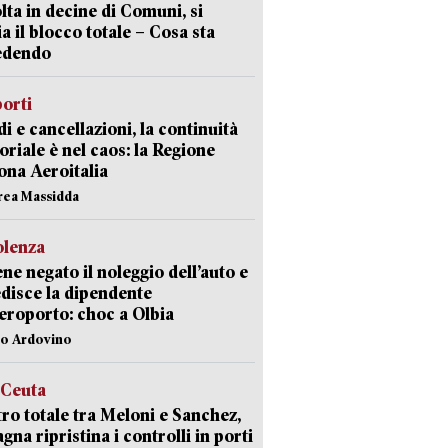
lta in decine di Comuni, si
ia il blocco totale – Cosa sta
edendo
orti
di e cancellazioni, la continuità
toriale è nel caos: la Regione
ona Aeroitalia
rea Massidda
olenza
ene negato il noleggio dell’auto e
disce la dipendente
aeroporto: choc a Olbia
lo Ardovino
 Ceuta
ro totale tra Meloni e Sanchez,
agna ripristina i controlli in porti