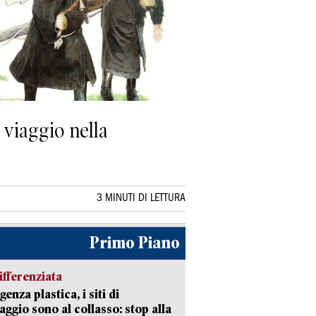
viaggio nella
3 MINUTI DI LETTURA
Primo Piano
ifferenziata
enza plastica, i siti di
aggio sono al collasso: stop alla