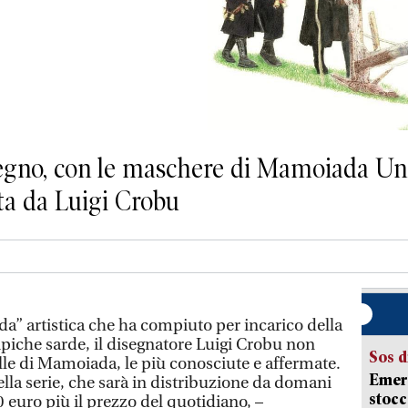
egno, con le maschere di Mamoiada Un 
ata da Luigi Crobu
da” artistica che ha compiuto per incarico della
ipiche sarde, il disegnatore Luigi Crobu non
Sos d
lle di Mamoiada, le più conosciute e affermate.
Emerg
lla serie, che sarà in distribuzione da domani
stocc
0 euro più il prezzo del quotidiano, –