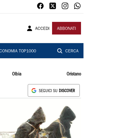
ACCEDI
ABBONATI
CONOMIA TOP1000
CERCA
Olbia
Oristano
SEGUICI SU
DISCOVER