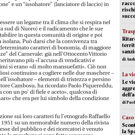
racco
” e un “issohatore” (lanciatore di laccio) in
risch
succ
essere un legame tra il clima che si respira nel
 a sud di Nuoro) e il radicamento che le sue
Trasp
bilire in questa comunità di origine e poi
Ritar
 isolana. Può darsi che la convivenza tra
terri
 determinato caratteri di bonomia, di maggiore
sanzi
zze” del Carnevale: già nell’Ottocento Vittorio
di And
eritavano più «l’accusa di vendicativi e
nimi si erano «di molto mansuefatti». Ciò non
udiosi continuino a cogliere nelle due maschere –
La vi
l’issohatore – elementi di tristezza e persino
Le vi
vatore Cambosu, ha ricordato Paolo Piquereddu,
aggre
a con un po’ di fiele e aceto», qualcosa di
dell’
aro» che era per lui simbolo della condizione
di Pao
nzione sui loro caratteri fu l’etnografo Raffaello
Caso
l 1951 su un memorabile numero della rivista
Scont
eresse del pubblico e dei ricercatori è venuto
la Sp