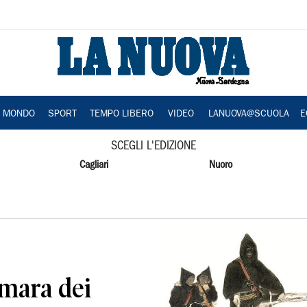
A MONDO
SPORT
TEMPO LIBERO
VIDEO
LANUOVA@SCUOLA
E
SCEGLI L'EDIZIONE
Cagliari
Nuoro
amara dei