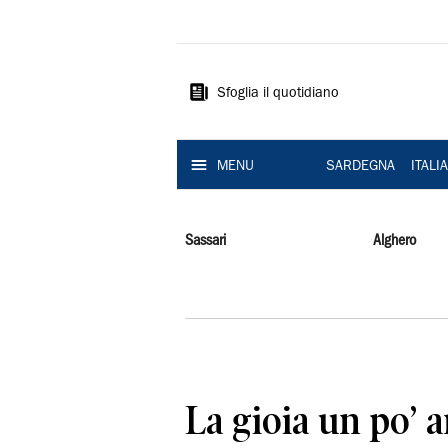
La
Nuova
Sardegna
Sfoglia il quotidiano
MENU
SARDEGNA
ITALI
Sassari
Alghero
La gioia un po’ 