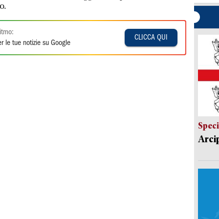
o.
itmo:
CLICCA QUI
r le tue notizie su Google
Speci
Arci