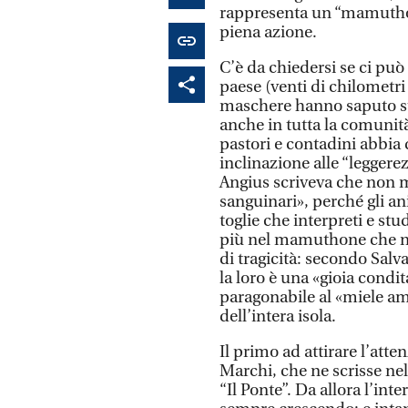
rappresenta un “mamuthone
piena azione.
C’è da chiedersi se ci può 
paese (venti di chilometri
maschere hanno saputo sta
anche in tutta la comunità
pastori e contadini abbia
inclinazione alle “leggere
Angius scriveva che non m
sanguinari», perché gli a
toglie che interpreti e st
più nel mamuthone che nel
di tragicità: secondo Sal
la loro è una «gioia condit
paragonabile al «miele am
dell’intera isola.
Il primo ad attirare l’atte
Marchi, che ne scrisse ne
“Il Ponte”. Da allora l’int