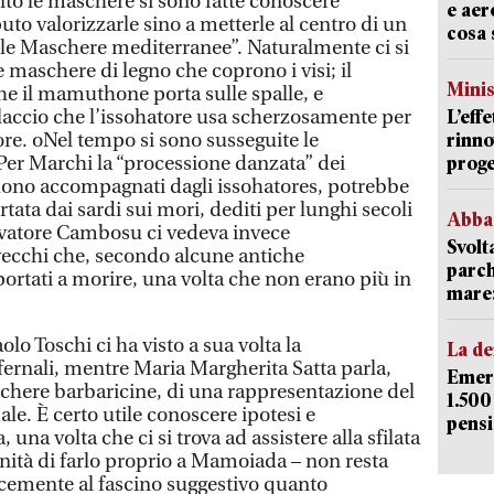
to le maschere si sono fatte conoscere
e aer
uto valorizzarle sino a metterle al centro di un
cosa 
lle Maschere mediterranee”. Naturalmente ci si
e maschere di legno che coprono i visi; il
Mini
he il mamuthone porta sulle spalle, e
 laccio che l’issohatore usa scherzosamente per
L’eff
ore. oNel tempo si sono susseguite le
rinno
 Per Marchi la “processione danzata” dei
proge
no accompagnati dagli issohatores, potrebbe
rtata dai sardi sui mori, dediti per lunghi secoli
Abba
Salvatore Cambosu ci vedeva invece
Svolt
cchi che, secondo alcune antiche
parch
ortati a morire, una volta che non erano più in
mare: 
olo Toschi ci ha visto a sua volta la
La d
infernali, mentre Maria Margherita Satta parla,
Emerg
schere barbaricine, di una rappresentazione del
1.500
e. È certo utile conoscere ipotesi e
pensi
 una volta che ci si trova ad assistere alla sfilata
unità di farlo proprio a Mamoiada – non resta
emente al fascino suggestivo quanto