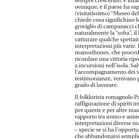
sempre crescendo; e intan
ovunque, e il paese ha sap
(visitatissimo) “Museo de
chiede cosa significhino l
groviglio di campanacci c
naturalmente la “soha”, il
catturare qualche spettat
interpretazioni più varie.
mamuthones, che procedo
ricordare una vittoria ripo
a incursioni nell’isola. 
l’accompagnamento dei ve
testimonianze, venivano p
grado di lavorare.
Il folklorista romagnolo Pa
raffigurazione di spiriti 
per queste e per altre ma
rapporto tra uomo e animal
interpretazioni diverse ma,
– specie se si ha l’opport
che abbandonarsi semplic