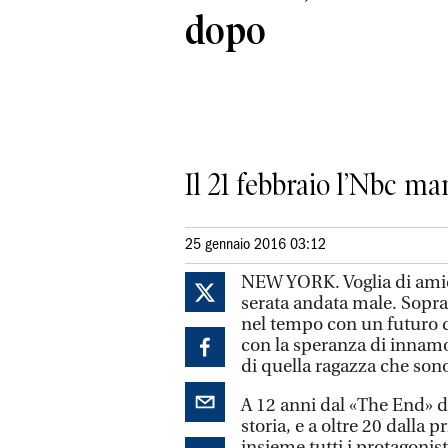
dopo
Il 21 febbraio l’Nbc ma
25 gennaio 2016 03:12
NEW YORK. Voglia di amici
serata andata male. Soprat
nel tempo con un futuro d
con la speranza di innamo
di quella ragazza che sono 
A 12 anni dal «The End» di
storia, e a oltre 20 dalla 
insieme tutti i protagonist