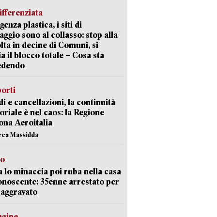
ifferenziata
enza plastica, i siti di
aggio sono al collasso: stop alla
lta in decine di Comuni, si
ia il blocco totale – Cosa sta
edendo
orti
di e cancellazioni, la continuità
toriale è nel caos: la Regione
ona Aeroitalia
rea Massidda
to
 lo minaccia poi ruba nella casa
onoscente: 35enne arrestato per
 aggravato
agine