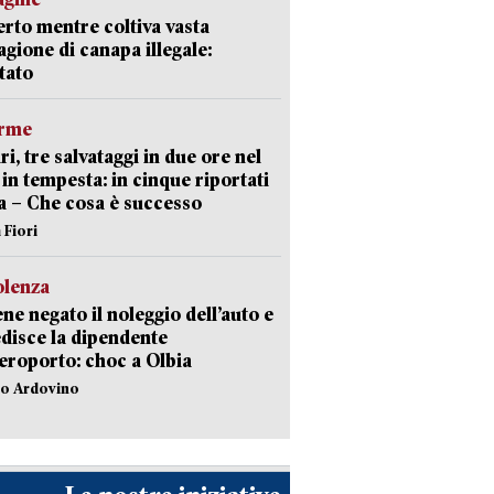
rto mentre coltiva vasta
agione di canapa illegale:
tato
arme
ri, tre salvataggi in due ore nel
in tempesta: in cinque riportati
va – Che cosa è successo
 Fiori
olenza
ene negato il noleggio dell’auto e
disce la dipendente
aeroporto: choc a Olbia
lo Ardovino