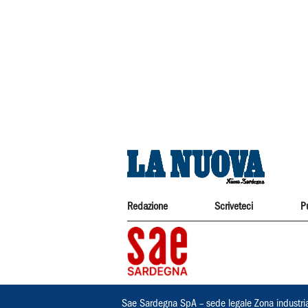
Redazione
Scriveteci
P
Sae Sardegna SpA – sede legale Zona industri