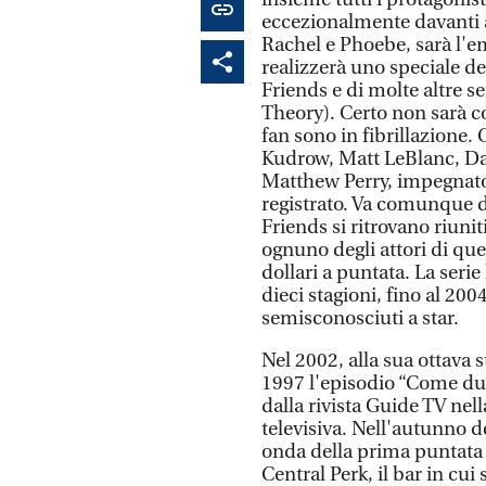
eccezionalmente davanti 
Rachel e Phoebe, sarà l'e
realizzerà uno speciale de
Friends e di molte altre s
Theory). Certo non sarà co
fan sono in fibrillazione.
Kudrow, Matt LeBlanc, D
Matthew Perry, impegnato 
registrato. Va comunque de
Friends si ritrovano riunit
ognuno degli attori di qu
dollari a puntata. La seri
dieci stagioni, fino al 200
semisconosciuti a star.
Nel 2002, alla sua ottava
1997 l'episodio “Come due
dalla rivista Guide TV nella
televisiva. Nell'autunno d
onda della prima puntata d
Central Perk, il bar in cu