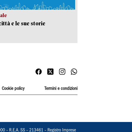
ale
ittà e le sue storie
Cookie policy
Termini e condizioni
000 – R.E.A. SS – 213461 – Registro Imprese