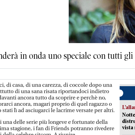
nderà in onda uno speciale con tutti gli 
, di casa, di una carezza, di coccole dopo una
tutto di una sana risata riportandoci indietro
avanti ancora tutto da scoprire e perchè no,
rarci ancora, magari proprio di quel ragazzo o
L’all
stati lì ad asciugarci le lacrime versate per altri.
Notte
distr
 una delle serie più longeve e fortunate della
vist
prima stagione, i fan di Friends potranno rivedere
i della celebre sitcom. A riunire