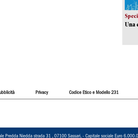
Speci
Una c
ubblicità
Privacy
Codice Etico e Modello 231
ale Predda Niedda strada 31 , 07100 Sassari, - Capitale sociale Euro 6.000.