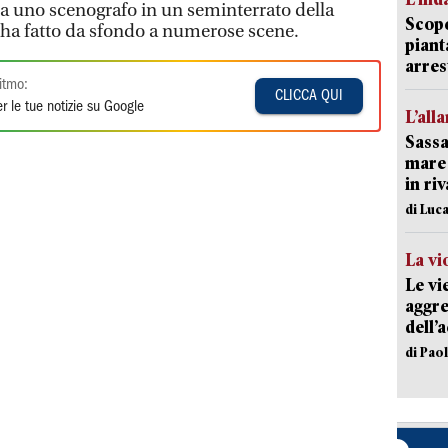
da uno scenografo in un seminterrato della
Scope
 ha fatto da sfondo a numerose scene.
piant
arres
itmo:
CLICCA QUI
r le tue notizie su Google
L’all
Sassa
mare 
in ri
di Luca
La vi
Le vi
aggre
dell’
di Pao