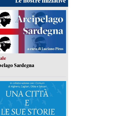
Le nostre iniziative
ale
pelago Sardegna