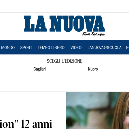
A MONDO
SPORT
TEMPO LIBERO
VIDEO
LANUOVA@SCUOLA
E
SCEGLI L'EDIZIONE
Cagliari
Nuoro
ion” 12 anni