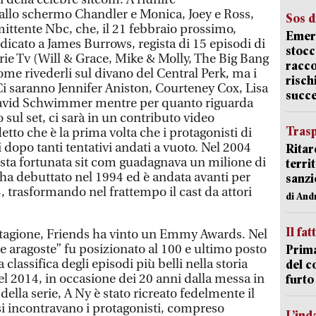
allo schermo Chandler e Monica, Joey e Ross,
Sos d
mittente Nbc, che, il 21 febbraio prossimo,
Emerg
dicato a James Burrows, regista di 15 episodi di
stocc
erie Tv (Will & Grace, Mike & Molly, The Big Bang
racco
me rivederli sul divano del Central Perk, ma i
risch
 Ci saranno Jennifer Aniston, Courteney Cox, Lisa
succ
avid Schwimmer mentre per quanto riguarda
sul set, ci sarà in un contributo video
Trasp
tto che è la prima volta che i protagonisti di
i dopo tanti tentativi andati a vuoto. Nel 2004
Ritar
esta fortunata sit com guadagnava un milione di
terri
e ha debuttato nel 1994 ed è andata avanti per
sanzi
4, trasformando nel frattempo il cast da attori
di And
Il fat
 stagione, Friends ha vinto un Emmy Awards. Nel
 aragoste” fu posizionato al 100 e ultimo posto
Prima
 classifica degli episodi più belli nella storia
del c
el 2014, in occasione dei 20 anni dalla messa in
furto
ella serie, A Ny è stato ricreato fedelmente il
i si incontravano i protagonisti, compreso
L’ind