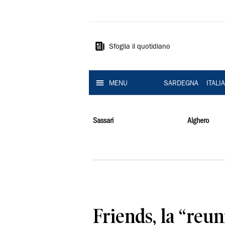
La
Nuova
Sardegna
Sfoglia il quotidiano
MENU
SARDEGNA
ITALI
Sassari
Alghero
Friends, la “reun