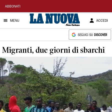
La
ABBONATI
Nuova
MENU
ACCEDI
Sardegna
SEGUICI SU
DISCOVER
Migranti, due giorni di sbarchi