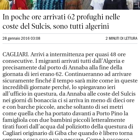
In poche ore arrivati 62 profughi nelle
coste del Sulcis, sono tutti algerini
28 gennaio 2016 03:08
2 MINUTI DI LETTURA
CAGLIARI. Arrivi a intermittenza per quasi 48 ore
consecutive. I migranti arrivati tutti dall’Algeria e
precisamente dal porto di Annaba alla fine della
giornata di ieri erano 62. Continueranno ad arrivare
sicuramente finché il tempo sarà mite come in queste
incredibili giornate perché, lo spiegavano ieri
all’ufficio in questura, da Annaba alle coste del Sulcis
nei giorni di bonaccia ci si arriva in meno di dieci ore
e con barche piccole, anche soltanto di sei metri
come quella che ha portato davanti a Porto Pino la
famigliola con due bambini piccoli letteralmente
tirati fuori dall’acqua dal poliziotto della questura di
Cagliari originario di Giba che quando è libero torna
sempre a casa sua e va a pescare. Come è successo