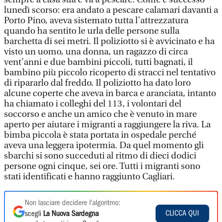
lunedì scorso: era andato a pescare calamari davanti a
Porto Pino, aveva sistemato tutta l’attrezzatura
quando ha sentito le urla delle persone sulla
barchetta di sei metri. Il poliziotto si è avvicinato e ha
visto un uomo, una donna, un ragazzo di circa
vent’anni e due bambini piccoli, tutti bagnati, il
bambino più piccolo ricoperto di stracci nel tentativo
di ripararlo dal freddo. Il poliziotto ha dato loro
alcune coperte che aveva in barca e aranciata, intanto
ha chiamato i colleghi del 113, i volontari del
soccorso e anche un amico che è venuto in mare
aperto per aiutare i migranti a raggiungere la riva. La
bimba piccola è stata portata in ospedale perché
aveva una leggera ipotermia. Da quel momento gli
sbarchi si sono succeduti al ritmo di dieci dodici
persone ogni cinque, sei ore. Tutti i migranti sono
stati identificati e hanno raggiunto Cagliari.
Non lasciare decidere l'algoritmo:
CLICCA QUI
scegli
La Nuova Sardegna