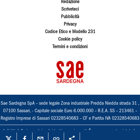
Redazione
Scriveteci
Pubblicità
Privacy
Codice Etico e Modello 231
Cookie policy
Termini e condizioni
Sae Sardegna SpA – sede legale Zona industriale Predda Niedda strada 31 ,
07100 Sassari, - Capitale sociale Euro 6.000.000 – R.E.A. SS – 213461 –
Registro Imprese di Sassari 02328540683 – CF e Partita IVA 02328540683
I diritti delle immagini e dei testi sono riservati. È espressamente vietata la
loro riproduzione con qualsiasi mezzo e l'adattamento totale o parziale.