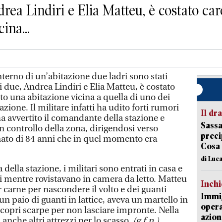
rea Lindiri e Elia Matteu, è costato caro 
ina...
terno di un’abitazione due ladri sono stati
Ai due, Andrea Lindiri e Elia Matteu, è costato
urto una abitazione vicina a quella di uno dei
tazione. Il militare infatti ha udito forti rumori
Il d
ha avvertito il comandante della stazione e
Sassa
un controllo della zona, dirigendosi verso
preci
nato di 84 anni che in quel momento era
Cosa
di Luca
 della stazione, i militari sono entrati in casa e
i mentre rovistavano in camera da letto. Matteu
Inch
 carne per nascondere il volto e dei guanti
Immig
n paio di guanti in lattice, aveva un martello in
opera
opri scarpe per non lasciare impronte. Nella
azion
 anche altri attrezzi per lo scasso.
(g.f.n.)