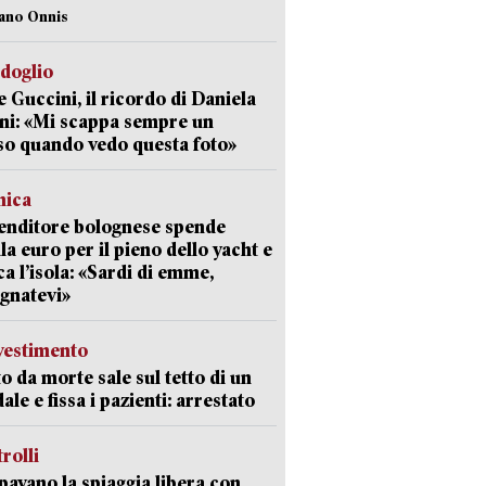
iano Onnis
rdoglio
 Guccini, il ricordo di Daniela
ni: «Mi scappa sempre un
so quando vedo questa foto»
mica
enditore bolognese spende
la euro per il pieno dello yacht e
ca l’isola: «Sardi di emme,
gnatevi»
avestimento
to da morte sale sul tetto di un
ale e fissa i pazienti: arrestato
trolli
avano la spiaggia libera con