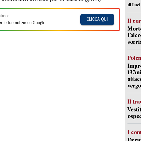
di Luc
itmo:
CLICCA QUI
Il co
r le tue notizie su Google
Morte
Falco
sorri
Pole
Impr
137mi
attac
vergo
Il tr
Vesti
osped
I con
Occup