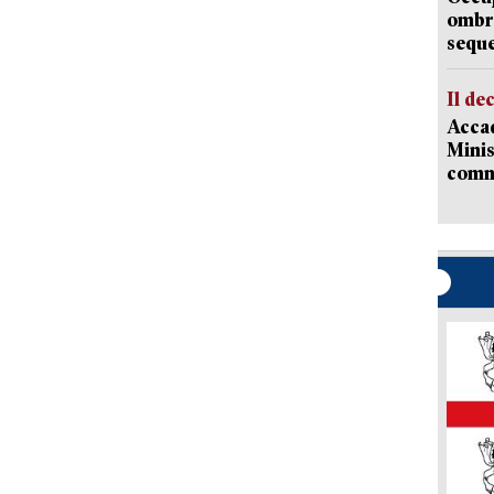
ombrel
sequ
Il de
Accad
Minis
comm