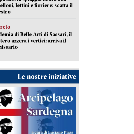
loni, lettini e fioriere: scatta il
estro
creto
emia di Belle Arti di Sassari, il
tero azzera i vertici: arriva il
issario
Le nostre iniziative