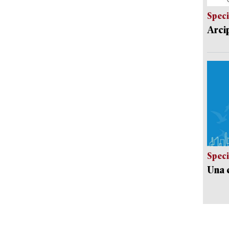
Speci
Arci
Speci
Una c