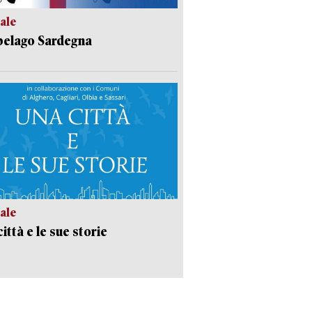
ale
pelago Sardegna
ale
ittà e le sue storie