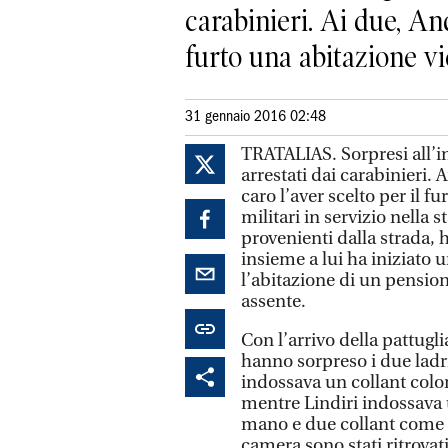
carabinieri. Ai due, And
furto una abitazione vic
31 gennaio 2016 02:48
TRATALIAS. Sorpresi all’in
arrestati dai carabinieri. 
caro l’aver scelto per il f
militari in servizio nella s
provenienti dalla strada, 
insieme a lui ha iniziato 
l’abitazione di un pensio
assente.
Con l’arrivo della pattuglia
hanno sorpreso i due ladr
indossava un collant color
mentre Lindiri indossava u
mano e due collant come c
camera sono stati ritrovati