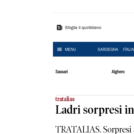
La
Nuova
Sardegna
Sfoglia il quotidiano
MENU
SARDEGNA
ITALI
Sassari
Alghero
tratalias
Ladri sorpresi in
TRATALIAS. Sorpresi all