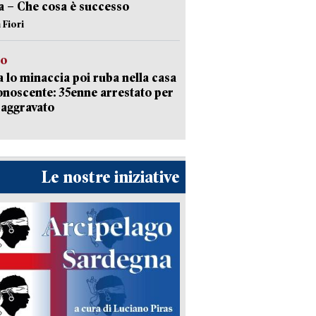
va – Che cosa è successo
 Fiori
to
 lo minaccia poi ruba nella casa
onoscente: 35enne arrestato per
 aggravato
Le nostre iniziative