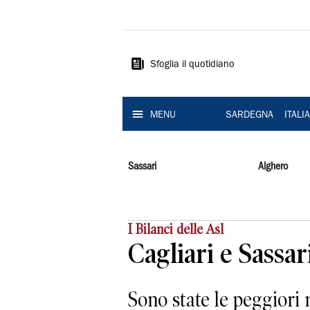
La
Nuova
Sardegna
Sfoglia il quotidiano
MENU
SARDEGNA
ITALI
Sassari
Alghero
I Bilanci delle Asl
Cagliari e Sassa
Sono state le peggiori