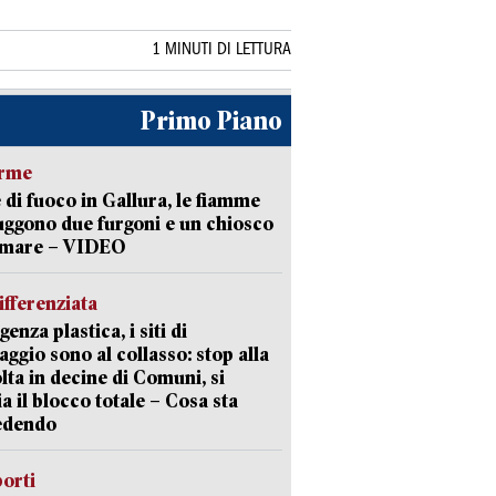
1 MINUTI DI LETTURA
Primo Piano
arme
 di fuoco in Gallura, le fiamme
uggono due furgoni e un chiosco
a mare – VIDEO
ifferenziata
enza plastica, i siti di
aggio sono al collasso: stop alla
lta in decine di Comuni, si
ia il blocco totale – Cosa sta
edendo
orti