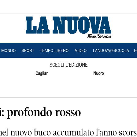
A MONDO
SPORT
TEMPO LIBERO
VIDEO
LANUOVA@SCUOLA
E
SCEGLI L'EDIZIONE
Cagliari
Nuoro
ri: profondo rosso
 nel nuovo buco accumulato l’anno scor