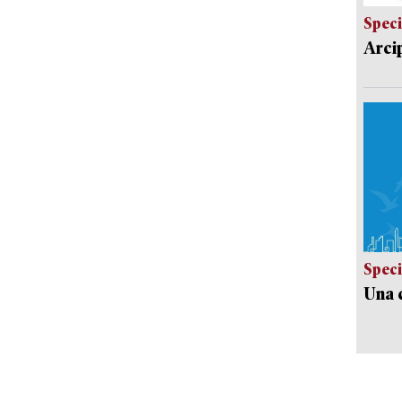
Speci
Arci
Speci
Una c