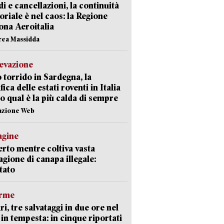
di e cancellazioni, la continuità
toriale è nel caos: la Regione
ona Aeroitalia
rea Massidda
levazione
 torrido in Sardegna, la
fica delle estati roventi in Italia
o qual è la più calda di sempre
azione Web
agine
rto mentre coltiva vasta
agione di canapa illegale:
tato
arme
ri, tre salvataggi in due ore nel
in tempesta: in cinque riportati