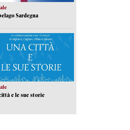
ale
pelago Sardegna
ale
ittà e le sue storie