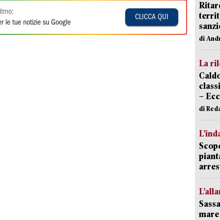
Ritar
itmo:
terri
CLICCA QUI
r le tue notizie su Google
sanzi
di And
La ri
Caldo
classi
– Ecc
di Red
L’ind
Scope
piant
arres
L’all
Sassa
mare 