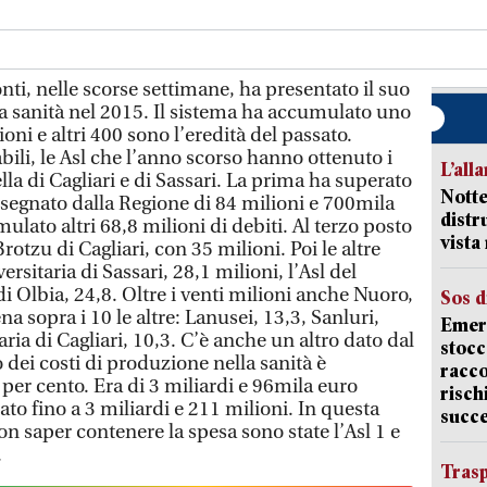
ti, nelle scorse settimane, ha presentato il suo
la sanità nel 2015. Il sistema ha accumulato uno
ioni e altri 400 sono l’eredità del passato.
bili, le Asl che l’anno scorso hanno ottenuto i
L’all
lla di Cagliari e di Sassari. La prima ha superato
Notte
assegnato dalla Regione di 84 milioni e 700mila
distr
lato altri 68,8 milioni di debiti. Al terzo posto
vist
rotzu di Cagliari, con 35 milioni. Poi le altre
ersitaria di Sassari, 28,1 milioni, l’Asl del
di Olbia, 24,8. Oltre i venti milioni anche Nuoro,
Sos d
a sopra i 10 le altre: Lanusei, 13,3, Sanluri,
Emerg
aria di Cagliari, 10,3. C’è anche un altro dato dal
stocc
dei costi di produzione nella sanità è
racco
per cento. Era di 3 miliardi e 96mila euro
risch
ato fino a 3 miliardi e 211 milioni. In questa
succ
non saper contenere la spesa sono state l’Asl 1 e
.
Trasp