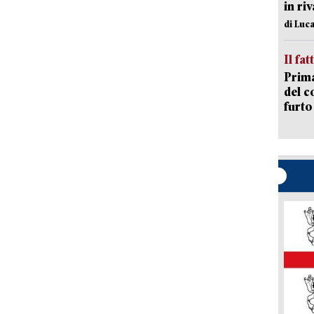
in ri
di Luca
Il fat
Prima
del c
furto