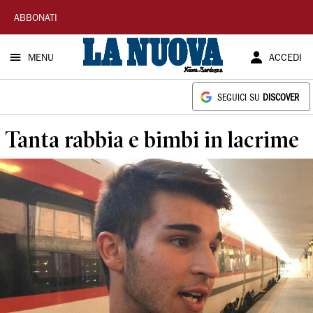
La
ABBONATI
Nuova
MENU
ACCEDI
Sardegna
SEGUICI SU
DISCOVER
Tanta rabbia e bimbi in lacrime