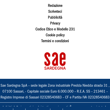
Redazione
Scriveteci
Pubblicità
Privacy
Codice Etico e Modello 231
Cookie policy
Termini e condizioni
Sae Sardegna SpA – sede legale Zona industriale Predda Niedda strada 31 ,
07100 Sassari, - Capitale sociale Euro 6.000.000 – R.E.A. SS – 213461 –
Registro Imprese di Sassari 02328540683 – CF e Partita IVA 02328540683
I diritti delle immagini e dei testi sono riservati. È espressamente vietata la