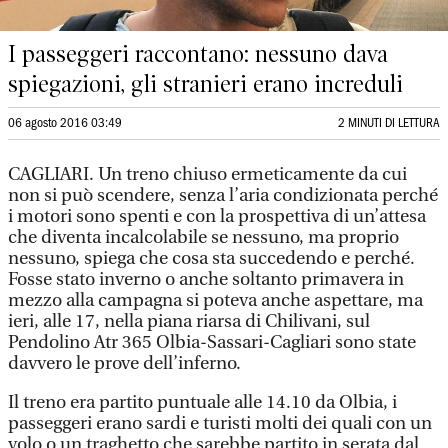
I passeggeri raccontano: nessuno dava
spiegazioni, gli stranieri erano increduli
06 agosto 2016 03:49
2 MINUTI DI LETTURA
CAGLIARI. Un treno chiuso ermeticamente da cui
non si può scendere, senza l’aria condizionata perché
i motori sono spenti e con la prospettiva di un’attesa
che diventa incalcolabile se nessuno, ma proprio
nessuno, spiega che cosa sta succedendo e perché.
Fosse stato inverno o anche soltanto primavera in
mezzo alla campagna si poteva anche aspettare, ma
ieri, alle 17, nella piana riarsa di Chilivani, sul
Pendolino Atr 365 Olbia-Sassari-Cagliari sono state
davvero le prove dell’inferno.
Il treno era partito puntuale alle 14.10 da Olbia, i
passeggeri erano sardi e turisti molti dei quali con un
volo o un traghetto che sarebbe partito in serata dal