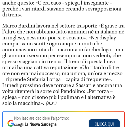
anche questo: «C’era caos - spiega l’insegnante –
perché i vari ritardi stavano creando sovrapposizioni
di treni».
Marco Bardini lavora nel settore trasporti: «È grave tra
l’altro che non abbiano fatto annunci né in italiano né
in inglese, nessuno, poi, si è scusato». «Nei display
comparivano scritte ogni cinque minuti che
annunciavano i ritardi – racconta un’archeologa – ma
gli annunci servono per esempio ai non vedenti, che
spesso viaggiano in treno». Il treno di questa linea
ormai ha una cattiva reputazione: «Un ritardo di tre
ore non era mai successo, ma un’ora, un’ora e mezzo
– riprende Stefania Loriga – capita di frequente».
Lunedì prossimo deve tornare a Sassari e ancora una
volta ritenterà la sorte col Pendolino: «Per forza –
spiega – non ci sono più i pullman e l’alternativa è
solo la macchina».
(a.s.)
Non lasciare decidere l'algoritmo:
CLICCA QUI
scegli
La Nuova Sardegna