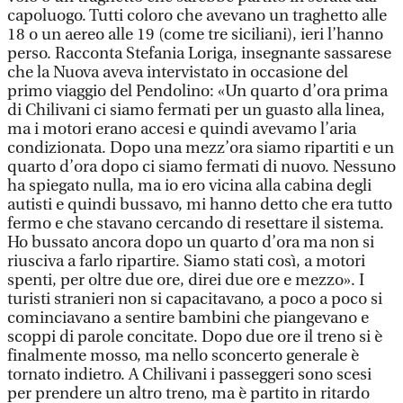
capoluogo. Tutti coloro che avevano un traghetto alle
18 o un aereo alle 19 (come tre siciliani), ieri l’hanno
perso. Racconta Stefania Loriga, insegnante sassarese
che la Nuova aveva intervistato in occasione del
primo viaggio del Pendolino: «Un quarto d’ora prima
di Chilivani ci siamo fermati per un guasto alla linea,
ma i motori erano accesi e quindi avevamo l’aria
condizionata. Dopo una mezz’ora siamo ripartiti e un
quarto d’ora dopo ci siamo fermati di nuovo. Nessuno
ha spiegato nulla, ma io ero vicina alla cabina degli
autisti e quindi bussavo, mi hanno detto che era tutto
fermo e che stavano cercando di resettare il sistema.
Ho bussato ancora dopo un quarto d’ora ma non si
riusciva a farlo ripartire. Siamo stati così, a motori
spenti, per oltre due ore, direi due ore e mezzo». I
turisti stranieri non si capacitavano, a poco a poco si
cominciavano a sentire bambini che piangevano e
scoppi di parole concitate. Dopo due ore il treno si è
finalmente mosso, ma nello sconcerto generale è
tornato indietro. A Chilivani i passeggeri sono scesi
per prendere un altro treno, ma è partito in ritardo