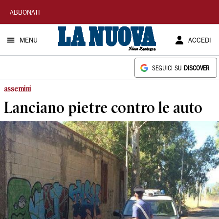
La
ABBONATI
Nuova
MENU
ACCEDI
Sardegna
SEGUICI SU
DISCOVER
assemini
Lanciano pietre contro le auto