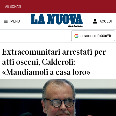
La
ABBONATI
Nuova
MENU
ACCEDI
Sardegna
SEGUICI SU
DISCOVER
Extracomunitari arrestati per
atti osceni, Calderoli:
«Mandiamoli a casa loro»