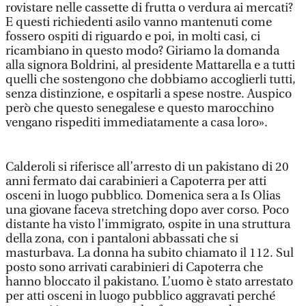
rovistare nelle cassette di frutta o verdura ai mercati?
E questi richiedenti asilo vanno mantenuti come
fossero ospiti di riguardo e poi, in molti casi, ci
ricambiano in questo modo? Giriamo la domanda
alla signora Boldrini, al presidente Mattarella e a tutti
quelli che sostengono che dobbiamo accoglierli tutti,
senza distinzione, e ospitarli a spese nostre. Auspico
però che questo senegalese e questo marocchino
vengano rispediti immediatamente a casa loro».
Calderoli si riferisce all’arresto di un pakistano di 20
anni fermato dai carabinieri a Capoterra per atti
osceni in luogo pubblico. Domenica sera a Is Olias
una giovane faceva stretching dopo aver corso. Poco
distante ha visto l'immigrato, ospite in una struttura
della zona, con i pantaloni abbassati che si
masturbava. La donna ha subito chiamato il 112. Sul
posto sono arrivati carabinieri di Capoterra che
hanno bloccato il pakistano. L’uomo è stato arrestato
per atti osceni in luogo pubblico aggravati perché