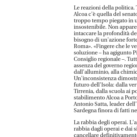
Le reazioni della politica
Alcoa c'è quella del senato
troppo tempo piegato in u
insostenibile. Non appare
intaccare la profondità de
bisogno di un'azione forte
Roma». «Fingere che le ve
soluzione – ha agigunto Pi
Consiglio regionale –. Tu
assenza del governo regiona
dall'alluminio, alla chimi
Un'inconsistenza dimostra
futuro dell'Isola: dalla ve
Tirrenia, dalla scuola ai 
stabilimento Alcoa a Port
Antonio Satta, leader dell’
Sardegna finora di fatti ne
La rabbia degli operai. L'
rabbia dagli operai e dai s
cancellare definitivamente