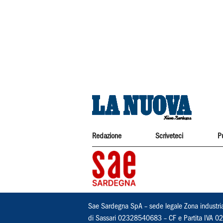
Redazione
Scriveteci
P
Sae Sardegna SpA – sede legale Zona industri
di Sassari 02328540683 – CF e Partita IVA