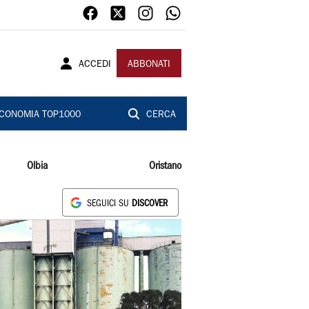
ACCEDI
ABBONATI
CONOMIA TOP1000
CERCA
Olbia
Oristano
SEGUICI SU
DISCOVER