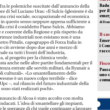
Badu 
. Tra le polemiche suscitate dall'annuncio della
per i
re di Sel Luciano Uras: «Il Sulcis-Iglesiente è da
emerg
na crisi sociale, occupazionale ed economica
 in questo senso neppure appena sufficiente a
di Fran
lla crisi il cosiddetto Piano Sulcis. Abbiamo
 e coerente della Regione e più rispetto da
Il ca
rtenze industriali non esistano non è una
Emerg
etro Pittalis, capogruppo di Forza Italia in
i Com
tto ciò avviene dopo due anni e mezzo di
racco
le su tutti i fronti dell'industria,
ca, al progetto per la chimica verde.
ta anche nelle altre partite fondamentali per il
Fisco
rtenza entrate alle servitù militari, da Ryanair a
Pausa
poli culturali». «Lo smantellamento dello
uno s
ovesme è un nuovo colpo terribile – dice
comun
Upc –, sul rilancio del futuro industriale della
 sono stati realizzati pochi».
annuncio di Alcoa è stato accolto con molta
indacati. L'idea di smantellare gli impianti,
 le speranze di chi vuole continuare a lavorare