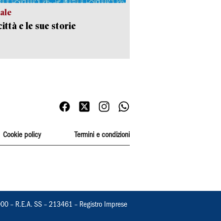
ale
ittà e le sue storie
Cookie policy
Termini e condizioni
000 – R.E.A. SS – 213461 – Registro Imprese