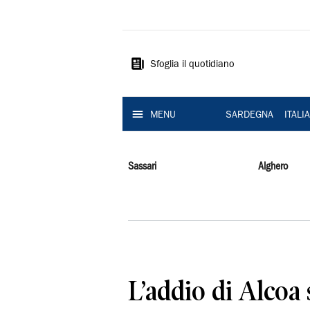
La
Nuova
Sardegna
Sfoglia il quotidiano
MENU
SARDEGNA
ITALI
Sassari
Alghero
L’addio di Alcoa 