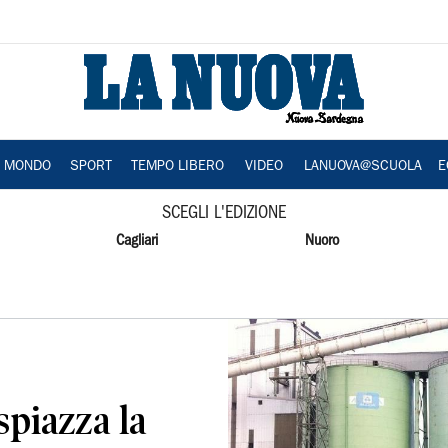
A MONDO
SPORT
TEMPO LIBERO
VIDEO
LANUOVA@SCUOLA
E
SCEGLI L'EDIZIONE
Cagliari
Nuoro
spiazza la