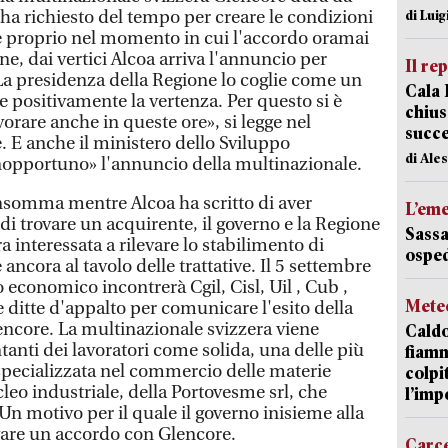
, ha richiesto del tempo per creare le condizioni
di Luig
, e proprio nel momento in cui l'accordo oramai
ne, dai vertici Alcoa arriva l'annuncio per
Il re
«La presidenza della Regione lo coglie come un
Cala 
 e positivamente la vertenza. Per questo si è
chius
vorare anche in queste ore», si legge nel
succ
 E anche il ministero dello Sviluppo
di Ale
nopportuno» l'annuncio della multinazionale.
Insomma mentre Alcoa ha scritto di aver
L’em
 di trovare un acquirente, il governo e la Regione
Sassa
 interessata a rilevare lo stabilimento di
osped
ancora al tavolo delle trattative. Il 5 settembre
o economico incontrerà Cgil, Cisl, Uil , Cub ,
Mete
le ditte d'appalto per comunicare l'esito della
lencore. La multinazionale svizzera viene
Caldo
anti dei lavoratori come solida, una delle più
fiamm
pecializzata nel commercio delle materie
colpi
cleo industriale, della Portovesme srl, che
l’imp
n motivo per il quale il governo inisieme alla
vare un accordo con Glencore.
Carc