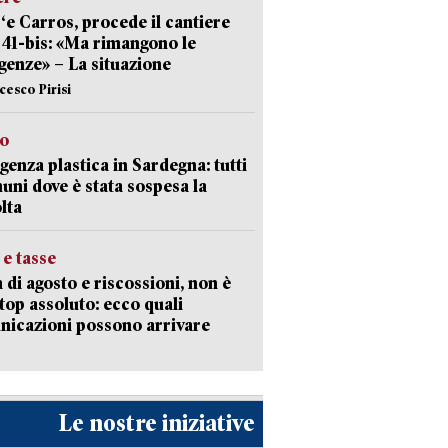
‘e Carros, procede il cantiere
l 41-bis: «Ma rimangono le
enze» – La situazione
cesco Pirisi
so
enza plastica in Sardegna: tutti
uni dove è stata sospesa la
lta
 e tasse
 di agosto e riscossioni, non è
top assoluto: ecco quali
icazioni possono arrivare
Le nostre iniziative