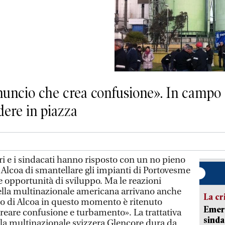
nuncio che crea confusione». In campo 
dere in piazza
 e i sindacati hanno risposto con un no pieno
i Alcoa di smantellare gli impianti di Portovesme
re opportunità di sviluppo. Ma le reazioni
della multinazionale americana arrivano anche
La cr
io di Alcoa in questo momento è ritenuto
Emerg
creare confusione e turbamento». La trattativa
sinda
e la multinazionale svizzera Glencore dura da