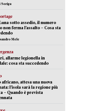
i Soriga
portage
Luna sotto assedio, il numero
o non ferma l’assalto – Cosa sta
edendo
ssandro Mele
ergenza
ri, allarme legionella in
ale: cosa sta succedendo
o
 africano, attesa una nuova
ata: l’isola sarà la regione più
ta – Quando è prevista
ennata
ere