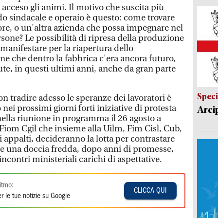
 acceso gli animi. Il motivo che suscita più
 sindacale e operaio è questo: come trovare
ttore, o un'altra azienda che possa impegnare nel
rsone? Le possibilità di ripresa della produzione
i manifestare per la riapertura dello
ne che dentro la fabbrica c'era ancora futuro,
te, in questi ultimi anni, anche da gran parte
Speci
n tradire adesso le speranze dei lavoratori è
 nei prossimi giorni forti iniziative di protesta
Arci
ella riunione in programma il 26 agosto a
Fiom Cgil che insieme alla Uilm, Fim Cisl, Cub,
i appalti, decideranno la lotta per contrastare
e una doccia fredda, dopo anni di promesse,
ncontri ministeriali carichi di aspettative.
itmo:
CLICCA QUI
r le tue notizie su Google