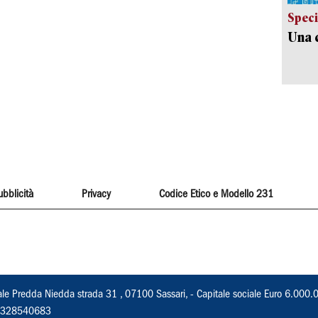
Speci
Una c
ubblicità
Privacy
Codice Etico e Modello 231
ale Predda Niedda strada 31 , 07100 Sassari, - Capitale sociale Euro 6.000.
 02328540683