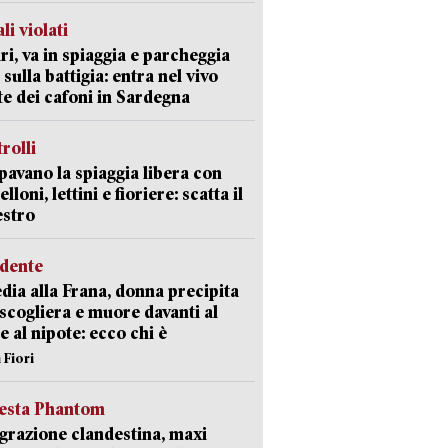
li violati
ri, va in spiaggia e parcheggia
 sulla battigia: entra nel vivo
ate dei cafoni in Sardegna
trolli
avano la spiaggia libera con
loni, lettini e fioriere: scatta il
estro
idente
dia alla Frana, donna precipita
 scogliera e muore davanti al
 e al nipote: ecco chi è
 Fiori
iesta Phantom
razione clandestina, maxi