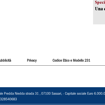
Speci
Una c
ubblicità
Privacy
Codice Etico e Modello 231
ale Predda Niedda strada 31 , 07100 Sassari, - Capitale sociale Euro 6.000.
 02328540683