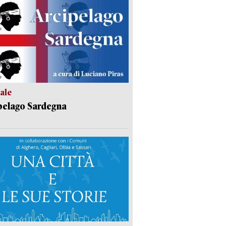
ale
pelago Sardegna