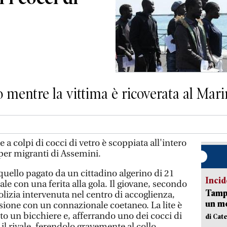
o mentre la vittima è ricoverata al Mar
a colpi di cocci di vetro è scoppiata all'intero
per migranti di Assemini.
 quello pagato da un cittadino algerino di 21
Incid
ale con una ferita alla gola. Il giovane, secondo
Tampo
olizia intervenuta nel centro di accoglienza,
un mo
ione con un connazionale coetaneo. La lite è
tto un bicchiere e, afferrando uno dei cocci di
di Cat
o il rivale, ferendolo gravemente al collo.