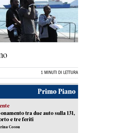
ino
1 MINUTI DI LETTURA
Primo Piano
ente
namento tra due auto sulla 131,
rto e tre feriti
erina Cossu