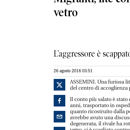
vetro
L’aggressore è scappat
26 agosto 2016 03:51
ASSEMINI. Una furiosa lite 
del centro di accoglienza 
Il conto più salato è stato
anni, trasportato in osped
quanto ricostruito dalla p
avrebbe avuto una discuss
degenerata, il rivale ha ro
vetro, si è scagliato contr