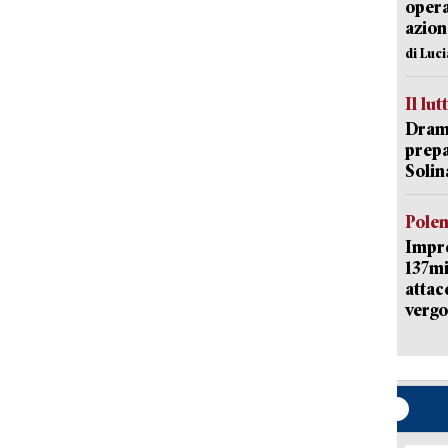
opera
azion
di Luc
Il lut
Dramm
prepa
Solin
Pole
Impr
137mi
attac
vergo