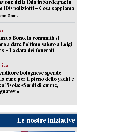
zione della Dda in Sardegna: in
e 100 poliziotti – Cosa sappiamo
iano Onnis
to
a a Bono, la comunità si
ra a dare l'ultimo saluto a Luigi
as – La data dei funerali
mica
enditore bolognese spende
la euro per il pieno dello yacht e
ca l’isola: «Sardi di emme,
gnatevi»
Le nostre iniziative