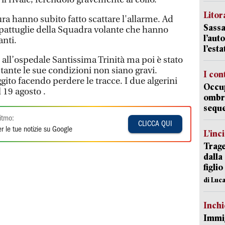
Litora
ura hanno subito fatto scattare l'allarme. Ad
Sassa
 pattuglie della Squadra volante che hanno
l’auto
anti.
l’est
to all’ospedale Santissima Trinità ma poi è stato
tante le sue condizioni non siano gravi.
I con
ggito facendo perdere le tracce. I due algerini
Occup
l 19 agosto .
ombrel
sequ
itmo:
CLICCA QUI
r le tue notizie su Google
L’inc
Trage
dalla
figlio
di Luca
Inch
Immig