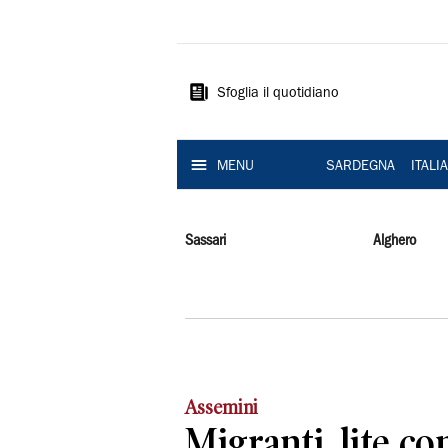
La
Nuova
Sardegna
Sfoglia il quotidiano
MENU
SARDEGNA
ITALI
Sassari
Alghero
Assemini
Migranti, lite con