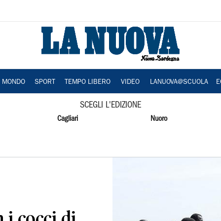
A MONDO
SPORT
TEMPO LIBERO
VIDEO
LANUOVA@SCUOLA
E
SCEGLI L'EDIZIONE
Cagliari
Nuoro
 i cocci di