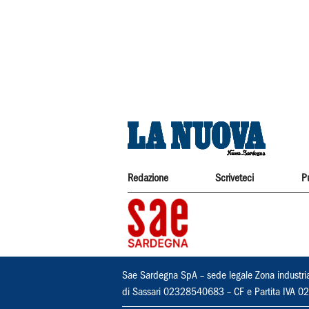
Redazione
Scriveteci
P
Sae Sardegna SpA – sede legale Zona industri
di Sassari 02328540683 – CF e Partita IVA