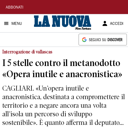
La
ABBONATI
Nuova
MENU
ACCEDI
Sardegna
SEGUICI SU
DISCOVER
Interrogazione di vallascas
I 5 stelle contro il metanodotto
«Opera inutile e anacronistica»
CAGLIARI. «Un’opera inutile e
anacronistica, destinata a compromettere il
territorio e a negare ancora una volta
all’isola un percorso di sviluppo
sostenibile». È quanto afferma il deputato...