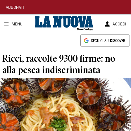
La
ABBONATI
Nuova
MENU
ACCEDI
Sardegna
SEGUICI SU
DISCOVER
Ricci, raccolte 9300 firme: no
alla pesca indiscriminata