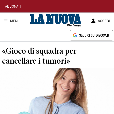
La
ABBONATI
Nuova
MENU
ACCEDI
Sardegna
SEGUICI SU
DISCOVER
«Gioco di squadra per
cancellare i tumori»