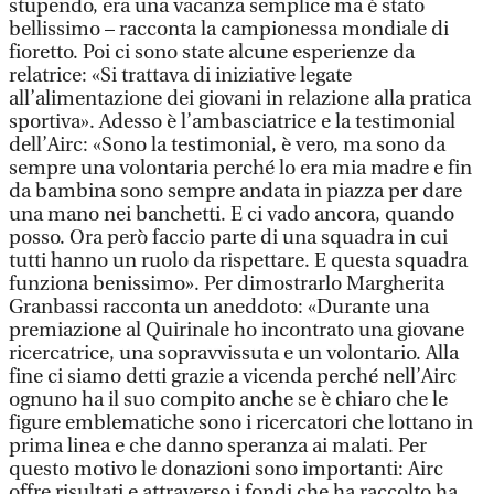
stupendo, era una vacanza semplice ma è stato
bellissimo – racconta la campionessa mondiale di
fioretto. Poi ci sono state alcune esperienze da
relatrice: «Si trattava di iniziative legate
all’alimentazione dei giovani in relazione alla pratica
sportiva». Adesso è l’ambasciatrice e la testimonial
dell’Airc: «Sono la testimonial, è vero, ma sono da
sempre una volontaria perché lo era mia madre e fin
da bambina sono sempre andata in piazza per dare
una mano nei banchetti. E ci vado ancora, quando
posso. Ora però faccio parte di una squadra in cui
tutti hanno un ruolo da rispettare. E questa squadra
funziona benissimo». Per dimostrarlo Margherita
Granbassi racconta un aneddoto: «Durante una
premiazione al Quirinale ho incontrato una giovane
ricercatrice, una sopravvissuta e un volontario. Alla
fine ci siamo detti grazie a vicenda perché nell’Airc
ognuno ha il suo compito anche se è chiaro che le
figure emblematiche sono i ricercatori che lottano in
prima linea e che danno speranza ai malati. Per
questo motivo le donazioni sono importanti: Airc
offre risultati e attraverso i fondi che ha raccolto ha