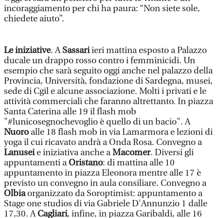
incoraggiamento per chi ha paura: “Non siete sole,
chiedete aiuto”.
Le iniziative
. A
Sassari
ieri mattina esposto a Palazzo
ducale un drappo rosso contro i femminicidi. Un
esempio che sarà seguito oggi anche nel palazzo della
Provincia, Università, fondazione di Sardegna, musei,
sede di Cgil e alcune associazione. Molti i privati e le
attività commerciali che faranno altrettanto. In piazza
Santa Caterina alle 19 il flash mob
"#lunicosegnochevoglio è quello di un bacio". A
Nuoro
alle 18 flash mob in via Lamarmora e lezioni di
yoga il cui ricavato andrà a Onda Rosa. Convegno a
Lanusei
e iniziativa anche a
Macomer
. Diversi gli
appuntamenti a
Oristano
: di mattina alle 10
appuntamento in piazza Eleonora mentre alle 17 è
previsto un convegno in aula consiliare. Convegno a
Olbia
organizzato da Soroptimist: appuntamento a
Stage one studios di via Gabriele D'Annunzio 1 dalle
17,30. A
Cagliari
, infine, in piazza Garibaldi, alle 16