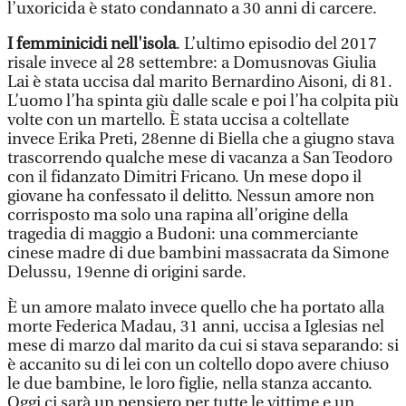
l’uxoricida è stato condannato a 30 anni di carcere.
I femminicidi nell'isola
. L’ultimo episodio del 2017
risale invece al 28 settembre: a Domusnovas Giulia
Lai è stata uccisa dal marito Bernardino Aisoni, di 81.
L’uomo l’ha spinta giù dalle scale e poi l’ha colpita più
volte con un martello. È stata uccisa a coltellate
invece Erika Preti, 28enne di Biella che a giugno stava
trascorrendo qualche mese di vacanza a San Teodoro
con il fidanzato Dimitri Fricano. Un mese dopo il
giovane ha confessato il delitto. Nessun amore non
corrisposto ma solo una rapina all’origine della
tragedia di maggio a Budoni: una commerciante
cinese madre di due bambini massacrata da Simone
Delussu, 19enne di origini sarde.
È un amore malato invece quello che ha portato alla
morte Federica Madau, 31 anni, uccisa a Iglesias nel
mese di marzo dal marito da cui si stava separando: si
è accanito su di lei con un coltello dopo avere chiuso
le due bambine, le loro figlie, nella stanza accanto.
Oggi ci sarà un pensiero per tutte le vittime e un