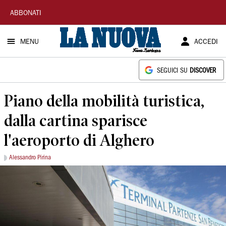
La
ABBONATI
Nuova
MENU
ACCEDI
Sardegna
SEGUICI SU
DISCOVER
Piano della mobilità turistica,
dalla cartina sparisce
l'aeroporto di Alghero
Alessandro Pirina