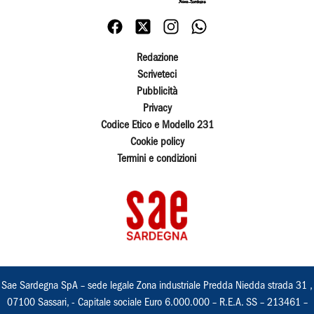
Redazione
Scriveteci
Pubblicità
Privacy
Codice Etico e Modello 231
Cookie policy
Termini e condizioni
Sae Sardegna SpA – sede legale Zona industriale Predda Niedda strada 31 ,
07100 Sassari, - Capitale sociale Euro 6.000.000 – R.E.A. SS – 213461 –