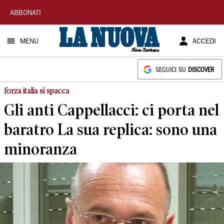
La
ABBONATI
Nuova
MENU
ACCEDI
Sardegna
SEGUICI SU
DISCOVER
forza italia si spacca
Gli anti Cappellacci: ci porta nel
baratro La sua replica: sono una
minoranza