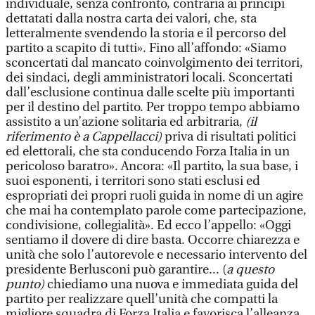
individuale, senza confronto, contraria ai principi
dettatati dalla nostra carta dei valori, che, sta
letteralmente svendendo la storia e il percorso del
partito a scapito di tutti». Fino all’affondo: «Siamo
sconcertati dal mancato coinvolgimento dei territori,
dei sindaci, degli amministratori locali. Sconcertati
dall’esclusione continua dalle scelte più importanti
per il destino del partito. Per troppo tempo abbiamo
assistito a un’azione solitaria ed arbitraria,
(il
riferimento è a Cappellacci)
priva di risultati politici
ed elettorali, che sta conducendo Forza Italia in un
pericoloso baratro». Ancora: «Il partito, la sua base, i
suoi esponenti, i territori sono stati esclusi ed
espropriati dei propri ruoli guida in nome di un agire
che mai ha contemplato parole come partecipazione,
condivisione, collegialità». Ed ecco l’appello: «Oggi
sentiamo il dovere di dire basta. Occorre chiarezza e
unità che solo l’autorevole e necessario intervento del
presidente Berlusconi può garantire... (
a questo
punto)
chiediamo una nuova e immediata guida del
partito per realizzare quell’unità che compatti la
migliore squadra di Forza Italia e favorisca l’alleanza