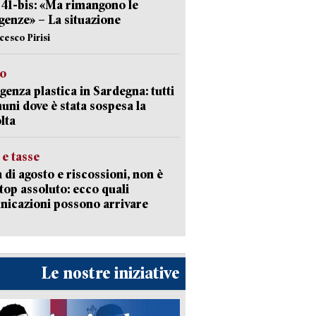
l 41-bis: «Ma rimangono le
enze» – La situazione
cesco Pirisi
so
enza plastica in Sardegna: tutti
uni dove è stata sospesa la
lta
 e tasse
 di agosto e riscossioni, non è
top assoluto: ecco quali
icazioni possono arrivare
Le nostre iniziative