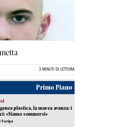
unetta
3 MINUTI DI LETTURA
Primo Piano
isi
enza plastica, la marea avanza: i
ci: «Siamo sommersi»
i Soriga