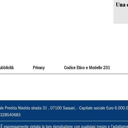
Una c
ubblicità
Privacy
Codice Etico e Modello 231
ale Predda Niedda strada 31 , 07100 Sassari, - Capitale sociale Euro 6.000.
 02328540683
ti. È espressamente vietata la loro riproduzione con qualsiasi mezzo e l'adattame