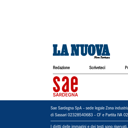
Redazione
Scriveteci
P
Sae Sardegna SpA – sede legale Zona industri
di Sassari 02328540683 – CF e Partita IVA
I diritti delle immagini e dei testi sono riserva