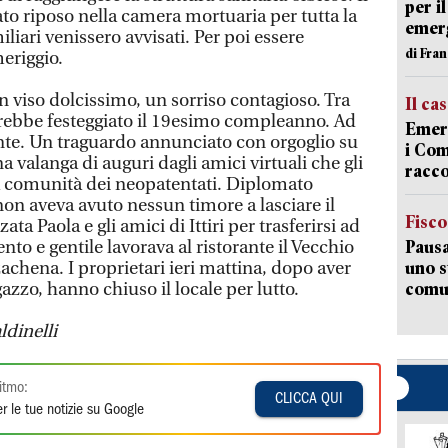
per i
to riposo nella camera mortuaria per tutta la
emerg
iliari venissero avvisati. Per poi essere
di Fran
meriggio.
 viso dolcissimo, un sorriso contagioso. Tra
Il ca
rebbe festeggiato il 19esimo compleanno. Ad
Emerg
ente. Un traguardo annunciato con orgoglio su
i Com
 valanga di auguri dagli amici virtuali che gli
racco
a comunità dei neopatentati. Diplomato
 non aveva avuto nessun timore a lasciare il
Fisco
zata Paola e gli amici di Ittiri per trasferirsi ad
to e gentile lavorava al ristorante il Vecchio
Pausa
zachena. I proprietari ieri mattina, dopo aver
uno s
azzo, hanno chiuso il locale per lutto.
comun
ldinelli
itmo:
CLICCA QUI
r le tue notizie su Google