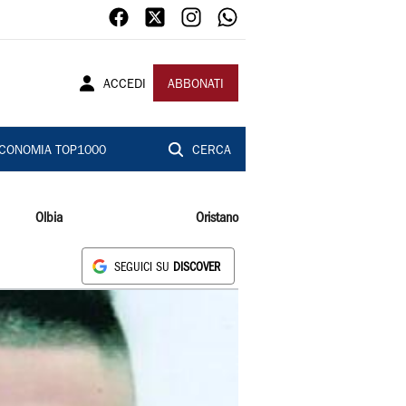
ACCEDI
ABBONATI
CONOMIA TOP1000
CERCA
Olbia
Oristano
SEGUICI SU
DISCOVER