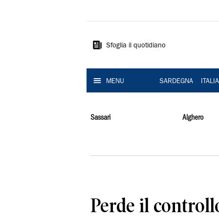
La
Nuova
Sardegna
Sfoglia il quotidiano
MENU
SARDEGNA
ITALI
Sassari
Alghero
Perde il controll