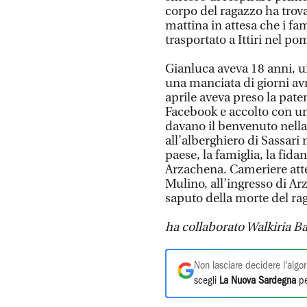
corpo del ragazzo ha trova
mattina in attesa che i fam
trasportato a Ittiri nel po
Gianluca aveva 18 anni, un
una manciata di giorni av
aprile aveva preso la pat
Facebook e accolto con una
davano il benvenuto nell
all’alberghiero di Sassari
paese, la famiglia, la fidan
Arzachena. Cameriere atten
Mulino, all’ingresso di Ar
saputo della morte del rag
ha collaborato Walkiria Ba
Non lasciare decidere l'algor
scegli
La Nuova Sardegna
pe