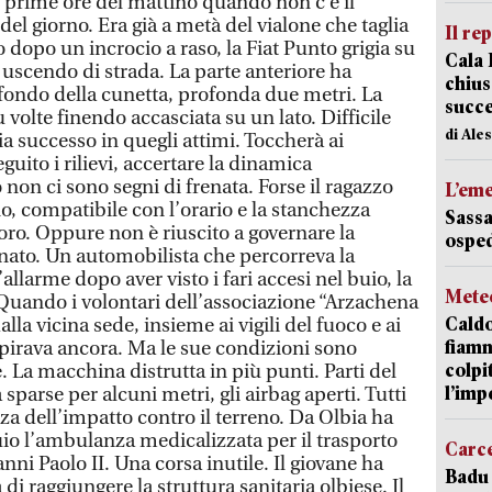
e prime ore del mattino quando non c’è il
del giorno. Era già a metà del vialone che taglia
Il re
 dopo un incrocio a raso, la Fiat Punto grigia su
Cala 
 uscendo di strada. La parte anteriore ha
chius
 fondo della cunetta, profonda due metri. La
succ
 volte finendo accasciata su un lato. Difficile
di Ale
a successo in quegli attimi. Toccherà ai
guito i rilievi, accertare la dinamica
o non ci sono segni di frenata. Forse il ragazzo
L’em
o, compatibile con l’orario e la stanchezza
Sassa
oro. Oppure non è riuscito a governare la
osped
nato. Un automobilista che percorreva la
allarme dopo aver visto i fari accesi nel buio, la
Mete
 Quando i volontari dell’associazione “Arzachena
Caldo
alla vicina sede, insieme ai vigili del fuoco e ai
fiamm
spirava ancora. Ma le sue condizioni sono
colpi
 La macchina distrutta in più punti. Parti del
l’imp
sparse per alcuni metri, gli airbag aperti. Tutti
nza dell’impatto contro il terreno. Da Olbia ha
uio l’ambulanza medicalizzata per il trasporto
Carc
nni Paolo II. Una corsa inutile. Il giovane ha
Badu 
i raggiungere la struttura sanitaria olbiese. Il