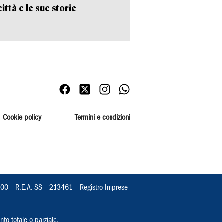
ittà e le sue storie
Cookie policy
Termini e condizioni
000 – R.E.A. SS – 213461 – Registro Imprese
nto totale o parziale.