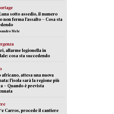
portage
Luna sotto assedio, il numero
o non ferma l’assalto – Cosa sta
edendo
ssandro Mele
ergenza
ri, allarme legionella in
ale: cosa sta succedendo
o
 africano, attesa una nuova
ata: l’isola sarà la regione più
ta – Quando è prevista
ennata
ere
‘e Carros, procede il cantiere