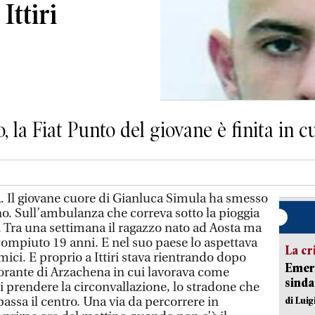
Ittiri
, la Fiat Punto del giovane è finita in c
l giovane cuore di Gianluca Simula ha smesso
ino. Sull’ambulanza che correva sotto la pioggia
 Tra una settimana il ragazzo nato ad Aosta ma
 compiuto 19 anni. E nel suo paese lo aspettava
La cr
mici. E proprio a Ittiri stava rientrando dopo
Emerg
istorante di Arzachena in cui lavorava come
sinda
i prendere la circonvallazione, lo stradone che
ypassa il centro. Una via da percorrere in
di Luig