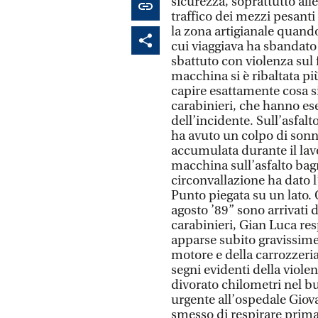
sicurezza, soprattutto all
traffico dei mezzi pesanti 
la zona artigianale quando
cui viaggiava ha sbandato
sbattuto con violenza sul
macchina si è ribaltata più
capire esattamente cosa si
carabinieri, che hanno ese
dell’incidente. Sull’asfalt
ha avuto un colpo di sonn
accumulata durante il lav
macchina sull’asfalto bag
circonvallazione ha dato l’
Punto piegata su un lato.
agosto ’89” sono arrivati d
carabinieri, Gian Luca re
apparse subito gravissime.
motore e della carrozzeria 
segni evidenti della viole
divorato chilometri nel b
urgente all’ospedale Giova
smesso di respirare prima d