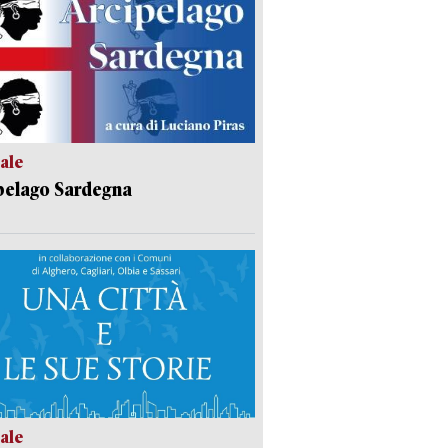
ale
pelago Sardegna
ale