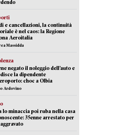
edendo
orti
di e cancellazioni, la continuità
toriale è nel caos: la Regione
ona Aeroitalia
rea Massidda
olenza
ene negato il noleggio dell’auto e
disce la dipendente
aeroporto: choc a Olbia
lo Ardovino
to
 lo minaccia poi ruba nella casa
onoscente: 35enne arrestato per
 aggravato