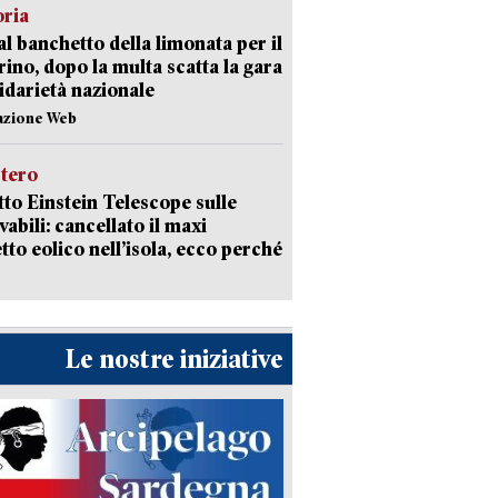
oria
al banchetto della limonata per il
ino, dopo la multa scatta la gara
lidarietà nazionale
azione Web
stero
etto Einstein Telescope sulle
vabili: cancellato il maxi
tto eolico nell’isola, ecco perché
Le nostre iniziative