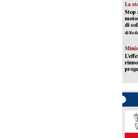
La st
Stop 
motor
di so
di Red
Mini
L’eff
rinno
proge