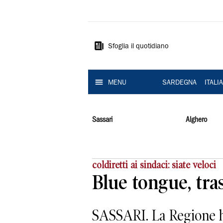
La
Nuova
Sardegna
Sfoglia il quotidiano
MENU
SARDEGNA
ITALI
Sassari
Alghero
coldiretti ai sindaci: siate veloci
Blue tongue, tras
SASSARI. La Regione ha 