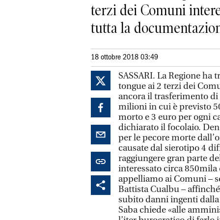
terzi dei Comuni interes
tutta la documentazione
18 ottobre 2018 03:49
SASSARI. La Regione ha tra
tongue ai 2 terzi dei Comun
ancora il trasferimento di 
milioni in cui è previsto 
morto e 3 euro per ogni ca
dichiarato il focolaio. Den
per le pecore morte dall’o
causate dal sierotipo 4 di
raggiungere gran parte del
interessato circa 850mila 
appelliamo ai Comuni – so
Battista Cualbu – affinch
subito danni ingenti dalla
Saba chiede «alle amminis