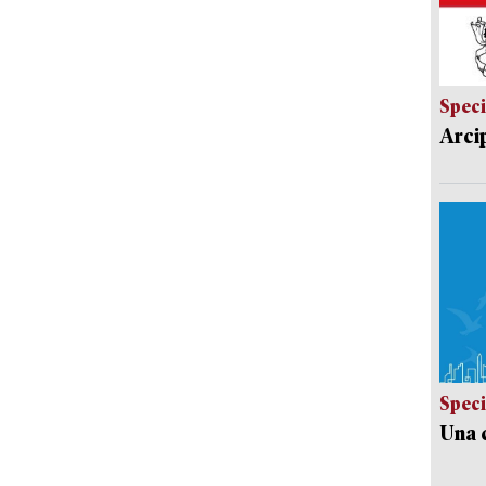
Speci
Arci
Speci
Una c