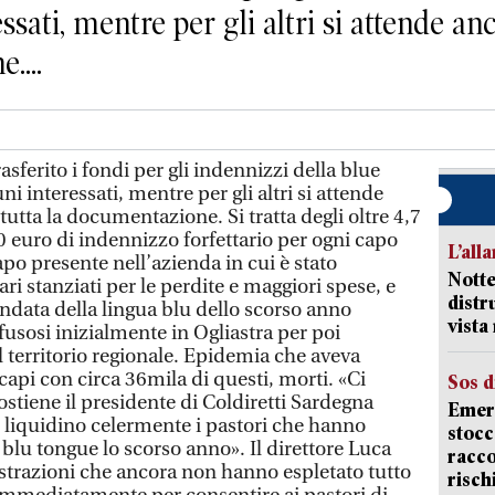
sati, mentre per gli altri si attende an
....
sferito i fondi per gli indennizzi della blue
i interessati, mentre per gli altri si attende
tutta la documentazione. Si tratta degli oltre 4,7
50 euro di indennizzo forfettario per ogni capo
L’all
po presente nell’azienda in cui è stato
Notte
ari stanziati per le perdite e maggiori spese, e
distr
ndata della lingua blu dello scorso anno
vist
ffusosi inizialmente in Ogliastra per poi
 territorio regionale. Epidemia che aveva
capi con circa 36mila di questi, morti. «Ci
Sos d
stiene il presidente di Coldiretti Sardegna
Emerg
é liquidino celermente i pastori che hanno
stocc
 blu tongue lo scorso anno». Il direttore Luca
racco
trazioni che ancora non hanno espletato tutto
risch