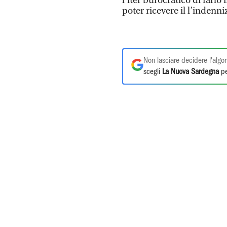
l’iter burocratico di farl
poter ricevere il l’indenni
Non lasciare decidere l'algor
scegli
La Nuova Sardegna
pe