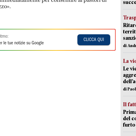
o immediatamente per consentire ai pastori di
succ
zzo».
Trasp
Ritar
terri
itmo:
sanzi
CLICCA QUI
r le tue notizie su Google
di And
La vi
Le vi
aggre
dell’
di Pao
Il fat
Prima
del c
furto