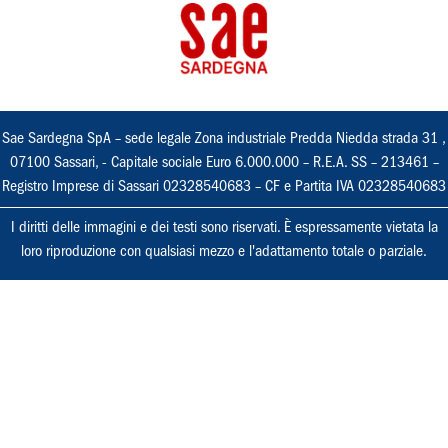
Sae Sardegna SpA – sede legale Zona industriale Predda Niedda strada 31 ,
07100 Sassari, - Capitale sociale Euro 6.000.000 – R.E.A. SS – 213461 –
Registro Imprese di Sassari 02328540683 – CF e Partita IVA 02328540683
I diritti delle immagini e dei testi sono riservati. È espressamente vietata la
loro riproduzione con qualsiasi mezzo e l'adattamento totale o parziale.