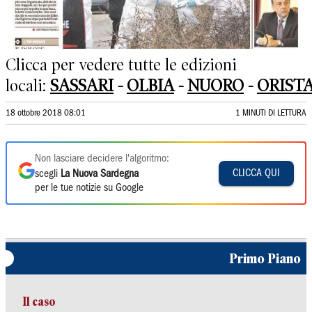
Clicca per vedere tutte le edizioni
locali:
SASSARI
-
OLBIA
-
NUORO
-
ORIST
18 ottobre 2018 08:01
1 MINUTI DI LETTURA
Non lasciare decidere l'algoritmo:
CLICCA QUI
scegli
La Nuova Sardegna
per le tue notizie su Google
Primo Piano
Il caso