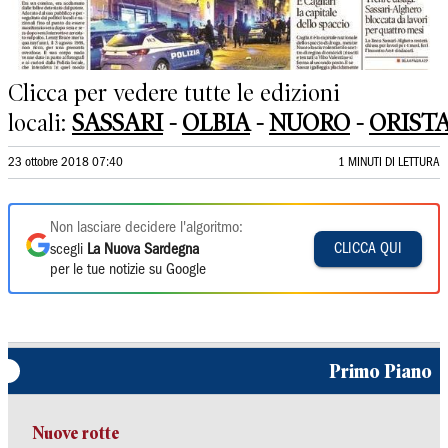
Clicca per vedere tutte le edizioni
locali:
SASSARI
-
OLBIA
-
NUORO
-
ORIST
23 ottobre 2018 07:40
1 MINUTI DI LETTURA
Non lasciare decidere l'algoritmo:
CLICCA QUI
scegli
La Nuova Sardegna
per le tue notizie su Google
Primo Piano
Nuove rotte