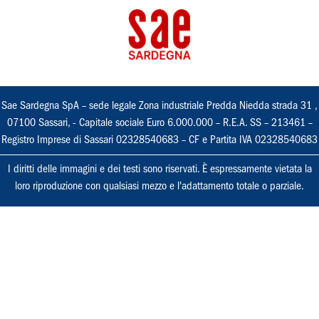
Sae Sardegna SpA – sede legale Zona industriale Predda Niedda strada 31 ,
07100 Sassari, - Capitale sociale Euro 6.000.000 – R.E.A. SS – 213461 –
Registro Imprese di Sassari 02328540683 – CF e Partita IVA 02328540683
I diritti delle immagini e dei testi sono riservati. È espressamente vietata la
loro riproduzione con qualsiasi mezzo e l'adattamento totale o parziale.