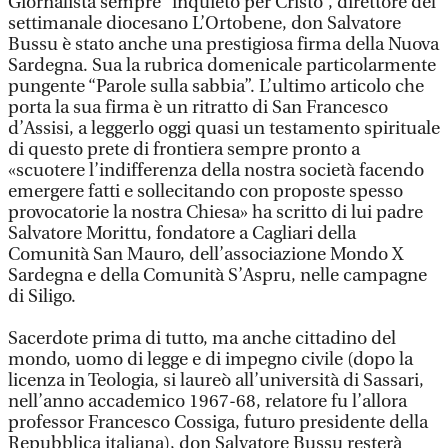
Giornalista sempre “inquieto per Cristo”, direttore del
settimanale diocesano L’Ortobene, don Salvatore
Bussu è stato anche una prestigiosa firma della Nuova
Sardegna. Sua la rubrica domenicale particolarmente
pungente “Parole sulla sabbia”. L’ultimo articolo che
porta la sua firma è un ritratto di San Francesco
d’Assisi, a leggerlo oggi quasi un testamento spirituale
di questo prete di frontiera sempre pronto a
«scuotere l’indifferenza della nostra società facendo
emergere fatti e sollecitando con proposte spesso
provocatorie la nostra Chiesa» ha scritto di lui padre
Salvatore Morittu, fondatore a Cagliari della
Comunità San Mauro, dell’associazione Mondo X
Sardegna e della Comunità S’Aspru, nelle campagne
di Siligo.
Sacerdote prima di tutto, ma anche cittadino del
mondo, uomo di legge e di impegno civile (dopo la
licenza in Teologia, si laureò all’università di Sassari,
nell’anno accademico 1967-68, relatore fu l’allora
professor Francesco Cossiga, futuro presidente della
Repubblica italiana), don Salvatore Bussu resterà