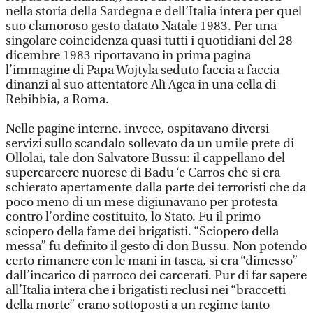
nella storia della Sardegna e dell’Italia intera per quel
suo clamoroso gesto datato Natale 1983. Per una
singolare coincidenza quasi tutti i quotidiani del 28
dicembre 1983 riportavano in prima pagina
l’immagine di Papa Wojtyla seduto faccia a faccia
dinanzi al suo attentatore Alì Agca in una cella di
Rebibbia, a Roma.
Nelle pagine interne, invece, ospitavano diversi
servizi sullo scandalo sollevato da un umile prete di
Ollolai, tale don Salvatore Bussu: il cappellano del
supercarcere nuorese di Badu ‘e Carros che si era
schierato apertamente dalla parte dei terroristi che da
poco meno di un mese digiunavano per protesta
contro l’ordine costituito, lo Stato. Fu il primo
sciopero della fame dei brigatisti. “Sciopero della
messa” fu definito il gesto di don Bussu. Non potendo
certo rimanere con le mani in tasca, si era “dimesso”
dall’incarico di parroco dei carcerati. Pur di far sapere
all’Italia intera che i brigatisti reclusi nei “braccetti
della morte” erano sottoposti a un regime tanto