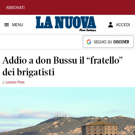
La
ABBONATI
Nuova
MENU
ACCEDI
Sardegna
SEGUICI SU
DISCOVER
Addio a don Bussu il “fratello”
dei brigatisti
Luciano Piras