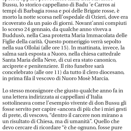
Bussu, lo storico cappellano di Badu ’e Carros ai
tempi di Barbagia rossa e poi delle Brigate rosse, è
morto la notte scorsa nell’ospedale di Ozieri, dove era
ricoverato da un paio di giorni. Novant’anni compiuti
lo scorso 24 gennaio, da qualche anno viveva a
Buddusò, nella Casa protetta Maria Immacolata delle
Figlie della carità. Questo pomeriggio verrà sepolto
nella sua Ollolai (alle ore 15). In mattinata, invece, la
salma sarà esposta a Nuoro, nella chiesa cattedrale
Santa Maria della Neve, di cui era stato canonico,
arciprete e penitenziere. Il rito funebre sarà
concelebrato (alle ore 11) da tutto il clero diocesano,
in prima fila il vescovo di Nuoro Mosè Marcia.
Lo stesso monsignore che giusto qualche anno fa in
una lettera indirizzata ai cappellani d’Italia
sottolineava come l’esempio vivente di don Bussu gli
fosse servito per capire «ancora di più che i miei gesti
di prete, di vescovo, “dentro il carcere non mirano a
un risultato di Chiesa, ma di umanità”. Quello che
devo cercare di ricordare “è che ognuno, fosse pure