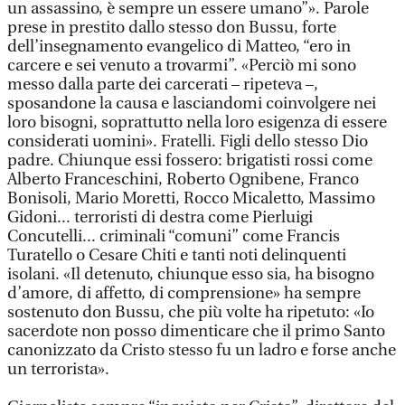
un assassino, è sempre un essere umano”». Parole
prese in prestito dallo stesso don Bussu, forte
dell’insegnamento evangelico di Matteo, “ero in
carcere e sei venuto a trovarmi”. «Perciò mi sono
messo dalla parte dei carcerati – ripeteva –,
sposandone la causa e lasciandomi coinvolgere nei
loro bisogni, soprattutto nella loro esigenza di essere
considerati uomini». Fratelli. Figli dello stesso Dio
padre. Chiunque essi fossero: brigatisti rossi come
Alberto Franceschini, Roberto Ognibene, Franco
Bonisoli, Mario Moretti, Rocco Micaletto, Massimo
Gidoni... terroristi di destra come Pierluigi
Concutelli... criminali “comuni” come Francis
Turatello o Cesare Chiti e tanti noti delinquenti
isolani. «Il detenuto, chiunque esso sia, ha bisogno
d’amore, di affetto, di comprensione» ha sempre
sostenuto don Bussu, che più volte ha ripetuto: «Io
sacerdote non posso dimenticare che il primo Santo
canonizzato da Cristo stesso fu un ladro e forse anche
un terrorista».