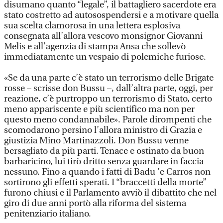
disumano quanto “legale”, il battagliero sacerdote era
stato costretto ad autosospendersi e a motivare quella
sua scelta clamorosa in una lettera esplosiva
consegnata all’allora vescovo monsignor Giovanni
Melis e all’agenzia di stampa Ansa che sollevò
immediatamente un vespaio di polemiche furiose.
«Se da una parte c’è stato un terrorismo delle Brigate
rosse – scrisse don Bussu –, dall’altra parte, oggi, per
reazione, c’è purtroppo un terrorismo di Stato, certo
meno appariscente e più scientifico ma non per
questo meno condannabile». Parole dirompenti che
scomodarono persino l’allora ministro di Grazia e
giustizia Mino Martinazzoli. Don Bussu venne
bersagliato da più parti. Tenace e ostinato da buon
barbaricino, lui tirò dritto senza guardare in faccia
nessuno. Fino a quando i fatti di Badu ’e Carros non
sortirono gli effetti sperati. I “braccetti della morte”
furono chiusi e il Parlamento avviò il dibattito che nel
giro di due anni portò alla riforma del sistema
penitenziario italiano.