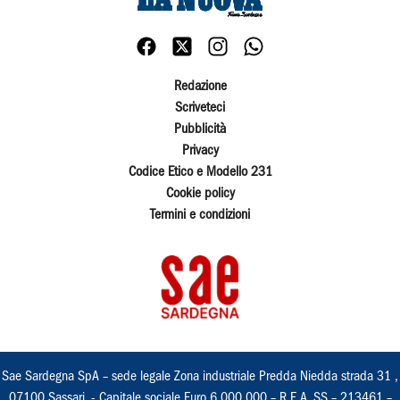
Redazione
Scriveteci
Pubblicità
Privacy
Codice Etico e Modello 231
Cookie policy
Termini e condizioni
Sae Sardegna SpA – sede legale Zona industriale Predda Niedda strada 31 ,
07100 Sassari, - Capitale sociale Euro 6.000.000 – R.E.A. SS – 213461 –