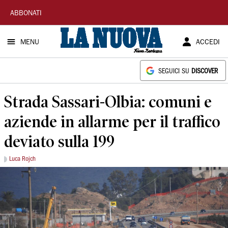
La
ABBONATI
Nuova
MENU
ACCEDI
Sardegna
SEGUICI SU
DISCOVER
Strada Sassari-Olbia: comuni e
aziende in allarme per il traffico
deviato sulla 199
Luca Rojch